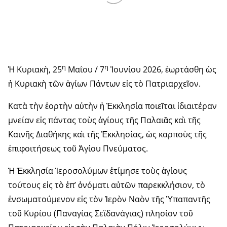
η
η
Ἡ Κυριακὴ, 25
Μαΐου / 7
Ἰουνίου 2026, ἑωρτάσθη ὡς
ἡ Κυριακὴ τῶν ἁγίων Πάντων εἰς τὸ Πατριαρχεῖον.
Κατὰ τὴν ἑορτὴν αὐτὴν ἡ Ἐκκλησία ποιεῖται ἰδιαιτέραν
μνείαν εἰς πάντας τοὺς ἁγίους τῆς Παλαιᾶς καὶ τῆς
Καινῆς Διαθήκης καὶ τῆς Ἐκκλησίας, ὡς καρποὺς τῆς
ἐπιφοιτήσεως τοῦ Ἁγίου Πνεύματος.
Ἡ Ἐκκλησία Ἱεροσολύμων ἐτίμησε τοὺς ἁγίους
τούτους εἰς τὸ ἐπ’ ὀνόματι αὐτῶν παρεκκλήσιον, τὸ
ἐνσωματούμενον εἰς τὸν Ἱερὸν Ναὸν τῆς Ὑπαπαντῆς
τοῦ Κυρίου (Παναγίας Σεϊδανάγιας) πλησίον τοῦ