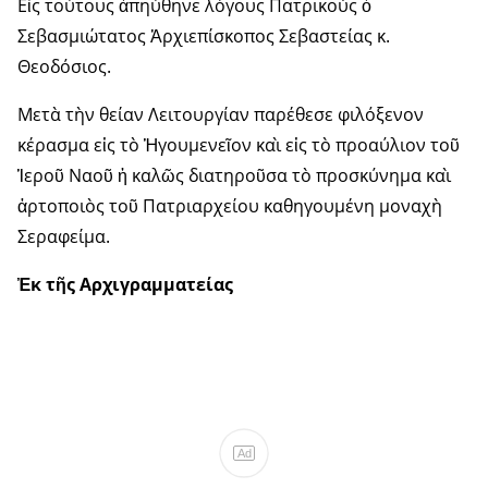
Εἰς τούτους ἀπηύθηνε λόγους Πατρικοὺς ὁ
Σεβασμιώτατος Ἀρχιεπίσκοπος Σεβαστείας κ.
Θεοδόσιος.
Μετὰ τὴν θείαν Λειτουργίαν παρέθεσε φιλόξενον
κέρασμα εἰς τὸ Ἡγουμενεῖον καὶ εἰς τὸ προαύλιον τοῦ
Ἱεροῦ Ναοῦ ἡ καλῶς διατηροῦσα τὸ προσκύνημα καὶ
ἀρτοποιὸς τοῦ Πατριαρχείου καθηγουμένη μοναχὴ
Σεραφείμα.
Ἐκ τῆς Αρχιγραμματείας
Ad