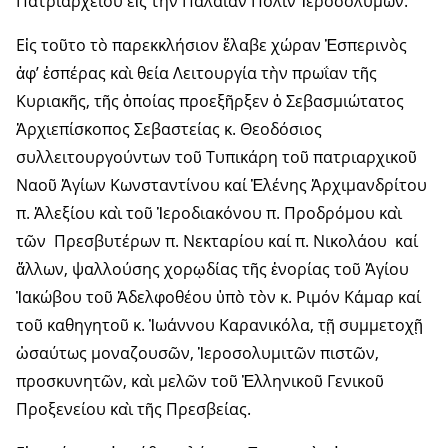
Πατριαρχείου εἰς τὴν Παλαιὰν Πόλιν Ἱεροσολύμων.
Εἰς τοῦτο τὸ παρεκκλήσιον ἔλαβε χώραν Ἑσπερινὸς
ἀφ’ ἑσπέρας καὶ θεία Λειτουργία τὴν πρωΐαν τῆς
Κυριακῆς, τῆς ὁποίας προεξῆρξεν ὁ Σεβασμιώτατος
Ἀρχιεπίσκοπος Σεβαστείας κ. Θεοδόσιος
συλλειτουργούντων τοῦ Τυπικάρη τοῦ πατριαρχικοῦ
Ναοῦ Ἁγίων Κωνσταντίνου καί Ἑλένης Ἀρχιμανδρίτου
π. Ἀλεξίου καὶ τοῦ Ἱεροδιακόνου π. Προδρόμου καὶ
τῶν Πρεσβυτέρων π. Νεκταρίου καί π. Νικολάου καί
ἄλλων, ψαλλούσης χορῳδίας τῆς ἐνορίας τοῦ Ἁγίου
Ἰακώβου τοῦ Ἀδελφοθέου ὑπὸ τὸν κ. Ριμόν Κάμαρ καί
τοῦ καθηγητοῦ κ. Ἰωάννου Καρανικόλα, τῇ συμμετοχῇ
ὡσαύτως μοναζουσῶν, Ἱεροσολυμιτῶν πιστῶν,
προσκυνητῶν, καὶ μελῶν τοῦ Ἑλληνικοῦ Γενικοῦ
Προξενείου καὶ τῆς Πρεσβείας.