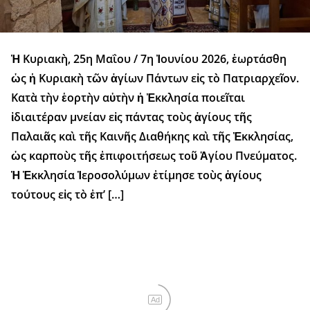
Ἡ Κυριακὴ, 25η Μαΐου / 7η Ἰουνίου 2026, ἑωρτάσθη
ὡς ἡ Κυριακὴ τῶν ἁγίων Πάντων εἰς τὸ Πατριαρχεῖον.
Κατὰ τὴν ἑορτὴν αὐτὴν ἡ Ἐκκλησία ποιεῖται
ἰδιαιτέραν μνείαν εἰς πάντας τοὺς ἁγίους τῆς
Παλαιᾶς καὶ τῆς Καινῆς Διαθήκης καὶ τῆς Ἐκκλησίας,
ὡς καρποὺς τῆς ἐπιφοιτήσεως τοῦ Ἁγίου Πνεύματος.
Ἡ Ἐκκλησία Ἱεροσολύμων ἐτίμησε τοὺς ἁγίους
τούτους εἰς τὸ ἐπ’ […]
Ad