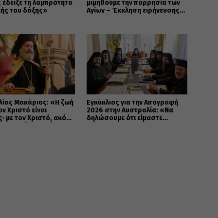
 έδειξε τη λαμπρότητα
μιμηθούμε την παρρησία των
κής του δόξης»
Αγίων – Έκκληση ειρήνευσης
και ενότητας
ίας Μακάριος: «Η ζωή
Εγκύκλιος για την Απογραφή
ον Χριστό είναι
2026 στην Αυστραλία: «Να
· με τον Χριστό, ακόμη
δηλώσουμε ότι είμαστε
άνατος γίνεται πύλη
ΕΛΛΗΝΕΣ ΟΡΘΟΔΟΞΟΙ»
ν αιώνια ζωή»