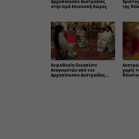
Αρχιεπίσκοπο Αυστραλίας
Χριστός
στην Ιερά Επισκοπή Χώρας
της θεϊ
Χειροθεσία δεκαπέντε
Αυστραλ
Αναγνωστών από τον
χωρίς τ
Αρχιεπίσκοπο Αυστραλίας
θάνατος
Μακάριο στο Σύδνεϋ
και ο θ
προς τη