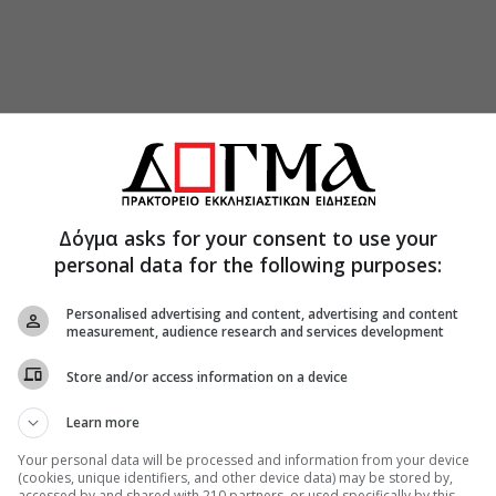
εχίζει ο Αρχιεπίσκοπος, «μέσω δέκα και πλέον
Δόγμα asks for your consent to use your
ρυξη της Ανεξαρτησίας, αλλά και στην αρχή ότι
personal data for the following purposes:
 της ευτυχίας” αποτελούν αναφαίρετο δικαίωμα
Personalised advertising and content, advertising and content
measurement, audience research and services development
ρθόδοξοι χριστιανοί αναγνωρίζουμε ότι κάθε
ου Θεού παρά το ότι η εικόνα αυτή τραυματίζεται
Store and/or access information on a device
σι όπως οι πατέρες του έθνους μας, οι οποίοι
ησίας, έτσι και εμείς αναγνωρίζουμε ότι ο
Learn more
στα δικαιώματα». Ο Αρχιεπίσκοπος Αμερικής
Your personal data will be processed and information from your device
ς, με πίστη στο αμερικανικό πνεύμα, καλούμαστε
(cookies, unique identifiers, and other device data) may be stored by,
accessed by and shared with 210 partners, or used specifically by this