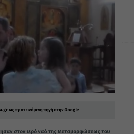
.gr ως προτεινόμενη πηγή στην Google
έβησαν στον ιερό ναό της Μεταμορφώσεως του