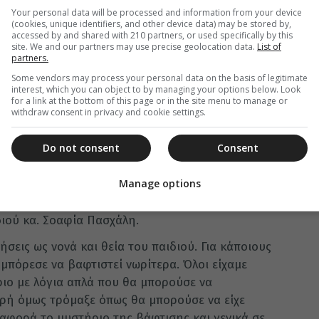
Your personal data will be processed and information from your device
(cookies, unique identifiers, and other device data) may be stored by,
accessed by and shared with 210 partners, or used specifically by this
site. We and our partners may use precise geolocation data.
List of
partners.
Some vendors may process your personal data on the basis of legitimate
interest, which you can object to by managing your options below. Look
for a link at the bottom of this page or in the site menu to manage or
withdraw consent in privacy and cookie settings.
Do not consent
Consent
Manage options
με σχόλιο της στο YouTube, όπου η ίδια
διού κα. Σοαφία Πασχάλη.
σεις ως νονά και θεία του παιδιού. Για κάποιους
 μπόρεσε να βαφτιστεί νωρίτερα. Όλοι είχαμε
ριο με λόγια απλά που θα μπορούσε να
ικρή όμως τρόμαξε όπως θα μπορούσε να είχε
 αφορά το μυστήριο της βάφτισης και γενικά σε