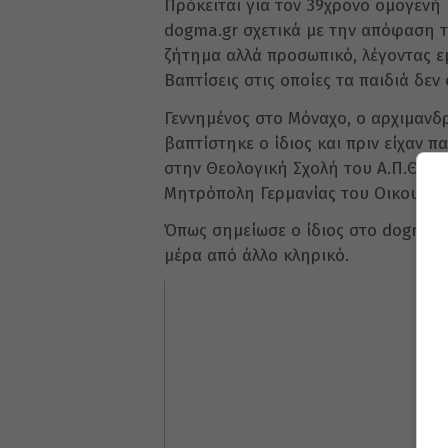
Πρόκειται για τον 39χρονο ομογενή 
dogma.gr σχετικά με την απόφαση τ
ζήτημα αλλά προσωπικό, λέγοντας ε
Βαπτίσεις στις οποίες τα παιδιά δεν
Γεννημένος στο Μόναχο, ο αρχιμανδ
βαπτίστηκε ο ίδιος και πριν είχαν π
στην Θεολογική Σχολή του Α.Π.Θ και
Μητρόπολη Γερμανίας του Οικουμεν
Όπως σημείωσε ο ίδιος στο dogma.g
μέρα από άλλο κληρικό.