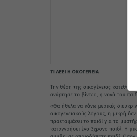
ΤΙ ΛΕΕΙ Η ΟΚΟΓΕΝΕΙΑ
Την θέση της οικογένειας κατέθεσε 
ανάρτησε το βίντεο, η νονά του παι
«Θα ήθελα να κάνω μερικές διευκρινή
οικογενειακούς λόγους, η μικρή δεν
προετοιμάσει το παιδί για το μυστή
καταννοήσει ένα 3χρονο παιδί. Η μ
συμβεί σε οποιοδήποτε παιδί. Όσον