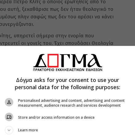
ιερέα Πέτρο Κλίτς ο οποίος ερωτηθείς από το
ου αυτή, ξεκαθάρισε πως δεν ήταν θεολογικό το
μμέσως πλην σαφώς πως δεν του αρέσει να κάνει
 συνεργάζονται.
ρίτης, υπηρετεί σήμερα στην ενορία που
αντρευτεί οι γονείς του. Έχει σπουδάσει Θεολογία
 η εκκλησιαστική αρχή στην οποία ανήκει είναι η
ικού Πατριαρχείου.
r η Βάπτιση δεν αναβλήθηκε αλλά έγινε την ίδια
Δόγμα asks for your consent to use your
personal data for the following purposes:
Personalised advertising and content, advertising and content
measurement, audience research and services development
Store and/or access information on a device
Learn more