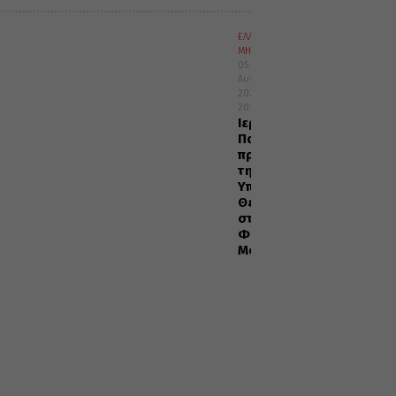
ΕΛΛΑΔΑ
ΜΗΤΡΟΠΟΛΕΙΣ
05
Αυγούστου
2026
20:29
Ιερά
Παράκληση
προς
την
Υπεραγία
Θεοτόκο
στα
Φαβριανά
Μονοφατσίου