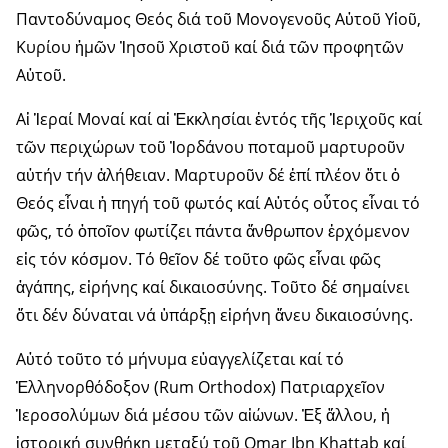
Παντοδύναμος Θεός διά τοῦ Μονογενοῦς Αὐτοῦ Υἱοῦ,
Κυρίου ἡμῶν Ἰησοῦ Χριστοῦ καί διά τῶν προφητῶν
Αὐτοῦ.
Αἱ Ἱεραί Μοναί καί αἱ Ἐκκλησίαι ἐντός τῆς Ἱεριχοῦς καί
τῶν περιχώρων τοῦ Ἰορδάνου ποταμοῦ μαρτυροῦν
αὐτήν τήν ἀλήθειαν. Μαρτυροῦν δέ ἐπί πλέον ὅτι ὁ
Θεός εἶναι ἡ πηγή τοῦ φωτός καί Αὐτός οὗτος εἶναι τό
φῶς, τό ὁποῖον φωτίζει πάντα ἄνθρωπον ἐρχόμενον
εἰς τόν κόσμον. Τό θεῖον δέ τοῦτο φῶς εἶναι φῶς
ἀγάπης, εἰρήνης καί δικαιοσύνης. Τοῦτο δέ σημαίνει
ὅτι δέν δύναται νά ὑπάρξῃ εἰρήνη ἄνευ δικαιοσύνης.
Αὐτό τοῦτο τό μήνυμα εὐαγγελίζεται καί τό
Ἑλληνορθόδοξον (Rum Orthodox) Πατριαρχεῖον
Ἱεροσολύμων διά μέσου τῶν αἰώνων. Ἐξ ἄλλου, ἡ
ἱστορική συνθήκη μεταξύ τοῦ Omar Ibn Khattab καί