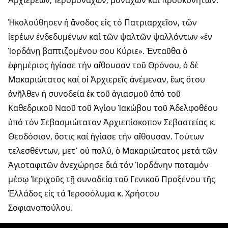
Ἠκολούθησεν ἡ ἄνοδος εἰς τό Πατριαρχεῖον, τῶν
ἱερέων ἐνδεδυμένων καί τῶν ψαλτῶν ψαλλόντων «ἐν
Ἰορδάνῃ βαπτιζομένου σου Κύριε». Ἐνταῦθα ὁ
ἐφημέριος ἡγίασε τήν αἴθουσαν τοῦ Θρόνου, ὁ δέ
Μακαριώτατος καί οἱ Ἀρχιερεῖς ἀνέμεναν, ἕως ὅτου
ἀνῆλθεν ἡ συνοδεία ἐκ τοῦ ἁγιασμοῦ ἀπό τοῦ
Καθεδρικοῦ Ναοῦ τοῦ Ἁγίου Ἰακώβου τοῦ Ἀδελφοθέου
ὑπό τόν Σεβασμιώτατον Ἀρχιεπίσκοπον Σεβαστείας κ.
Θεοδόσιον, ὅστις καί ἡγίασε τήν αἴθουσαν. Τούτων
τελεσθέντων, μετ᾽ οὐ πολύ, ὁ Μακαριώτατος μετά τῶν
Ἁγιοταφιτῶν ἀνεχώρησε διά τόν Ἰορδάνην ποταμόν
μέσῳ Ἱεριχοῦς τῇ συνοδείᾳ τοῦ Γενικοῦ Προξένου τῆς
Ἑλλάδος εἰς τά Ἱεροσόλυμα κ. Χρήστου
Σοφιανοπούλου.