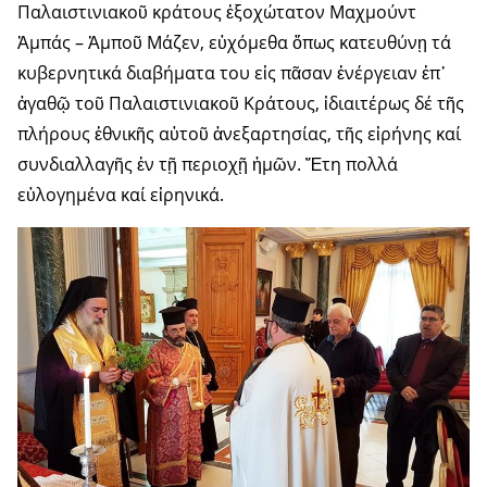
Παλαιστινιακοῦ κράτους ἐξοχώτατον Μαχμούντ
Ἀμπάς – Ἀμποῦ Μάζεν, εὐχόμεθα ὅπως κατευθύνῃ τά
κυβερνητικά διαβήματα του εἰς πᾶσαν ἐνέργειαν ἐπ᾽
ἀγαθῷ τοῦ Παλαιστινιακοῦ Κράτους, ἰδιαιτέρως δέ τῆς
πλήρους ἐθνικῆς αὐτοῦ ἀνεξαρτησίας, τῆς εἰρήνης καί
συνδιαλλαγῆς ἐν τῇ περιοχῇ ἡμῶν. Ἔτη πολλά
εὐλογημένα καί εἰρηνικά.