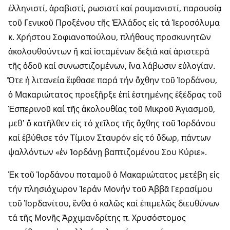
ἑλληνιστί, ἀραβιστί, ρωσιστί καί ρουμανιστί, παρουσίᾳ
τοῦ Γενικοῦ Προξένου τῆς Ἑλλάδος εἰς τά Ἱεροσόλυμα
κ. Χρήστου Σοφιανοπούλου, πλήθους προσκυνητῶν
ἀκολουθούντων ἤ καί ἱσταμένων δεξιά καί ἀριστερά
τῆς ὁδοῦ καί συνωστιζομένων, ἵνα λάβωσιν εὐλογίαν.
Ὅτε ἡ λιτανεία ἔφθασε παρά τήν ὄχθην τοῦ Ἰορδάνου,
ὁ Μακαριώτατος προεξῆρξε ἐπί ἐστημένης ἐξέδρας τοῦ
Ἑσπερινοῦ καί τῆς ἀκολουθίας τοῦ Μικροῦ Ἁγιασμοῦ,
μεθ᾽ ὅ κατῆλθεν εἰς τό χεῖλος τῆς ὄχθης τοῦ Ἰορδάνου
καί ἐβύθισε τόν Τίμιον Σταυρόν εἰς τό ὕδωρ, πάντων
ψαλλόντων «ἐν Ἰορδάνῃ βαπτιζομένου Σου Κύριε».
Ἐκ τοῦ Ἰορδάνου ποταμοῦ ὁ Μακαριώτατος μετέβη εἰς
τήν πλησιόχωρον Ἱεράν Μονήν τοῦ Ἀββᾶ Γερασίμου
τοῦ Ἰορδανίτου, ἔνθα ὁ καλῶς καί ἐπιμελῶς διευθύνων
τά τῆς Μονῆς Ἀρχιμανδρίτης π. Χρυσόστομος