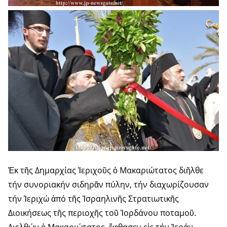
Ἐκ τῆς Δημαρχίας Ἱεριχοῦς ὁ Μακαριώτατος διῆλθε
τήν συνοριακήν σιδηρᾶν πύλην, τήν διαχωρίζουσαν
τήν Ἱεριχώ ἀπό τῆς Ἰσραηλινῆς Στρατιωτικῆς
Διοικήσεως τῆς περιοχῆς τοῦ Ἰορδάνου ποταμοῦ.
Διελθών ὁ Μακαριώτατος, ἔφθασεν εἰς τήν Ἱεράν