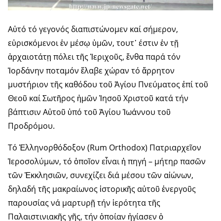
Αὐτό τό γεγονός διαπιστώνομεν καί σήμερον,
εὑρισκόμενοι ἐν μέσῳ ὑμῶν, τουτ᾽ έστιν ἐν τῇ
ἀρχαιοτάτῃ πόλει τῆς Ἱεριχοῦς, ἔνθα παρά τόν
Ἰορδάνην ποταμόν ἔλαβε χώραν τό ἄρρητον
μυστήριον τῆς καθόδου τοῦ Ἁγίου Πνεύματος ἐπί τοῦ
Θεοῦ καί Σωτῆρος ἡμῶν Ἰησοῦ Χριστοῦ κατά τήν
βάπτισιν Αὐτοῦ ὑπό τοῦ Ἁγίου Ἰωάννου τοῦ
Προδρόμου.
Τό Ἑλληνορθόδοξον (Rum Orthodox) Πατριαρχεῖον
Ἱεροσολύμων, τό ὁποῖον εἶναι ἡ πηγή – μήτηρ πασῶν
τῶν Ἐκκλησιῶν, συνεχίζει διά μέσου τῶν αἰώνων,
δηλαδή τῆς μακραίωνος ἱστορικῆς αὐτοῦ ἐνεργοῦς
παρουσίας νά μαρτυρῇ τήν ἱερότητα τῆς
Παλαιστινιακῆς γῆς, τήν ὁποίαν ἡγίασεν ὁ