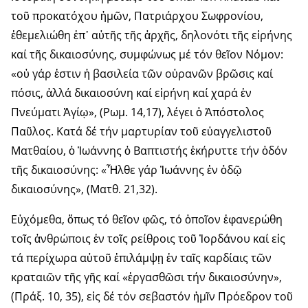
τοῦ προκατόχου ἡμῶν, Πατριάρχου Σωφρονίου,
ἐθεμελιώθη ἐπ᾽ αὐτῆς τῆς ἀρχῆς, δηλονότι τῆς εἰρήνης
καί τῆς δικαιοσύνης, συμφώνως μέ τόν θεῖον Νόμον:
«οὐ γάρ ἐστιν ἡ βασιλεία τῶν οὐρανῶν βρῶσις καί
πόσις, ἀλλά δικαιοσύνη καί εἰρήνη καί χαρά ἐν
Πνεύματι Ἁγίῳ», (Ρωμ. 14,17), λέγει ὁ Ἀπόστολος
Παῦλος. Κατά δέ τήν μαρτυρίαν τοῦ εὐαγγελιστοῦ
Ματθαίου, ὁ Ἰωάννης ὁ Βαπτιστής ἐκήρυττε τήν ὁδόν
τῆς δικαιοσύνης: «Ἦλθε γάρ Ἰωάννης ἐν ὁδῷ
δικαιοσύνης», (Ματθ. 21,32).
Εὐχόμεθα, ὅπως τό θεῖον φῶς, τό ὁποῖον ἐφανερώθη
τοῖς ἀνθρώποις ἐν τοῖς ρείθροις τοῦ Ἰορδάνου καί εἰς
τά περίχωρα αὐτοῦ ἐπιλάμψῃ ἐν ταῖς καρδίαις τῶν
κραταιῶν τῆς γῆς καί «ἐργασθῶσι τήν δικαιοσύνην»,
(Πράξ. 10, 35), εἰς δέ τόν σεβαστόν ἡμῖν Πρόεδρον τοῦ