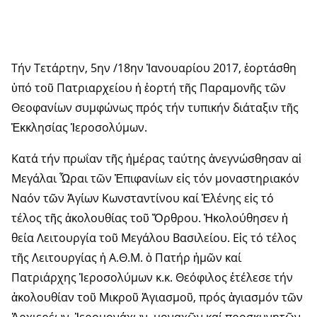
Τήν Τετάρτην, 5ην /18ην Ἰανουαρίου 2017, ἑορτάσθη
ὑπό τοῦ Πατριαρχείου ἡ ἑορτή τῆς Παραμονῆς τῶν
Θεοφανίων συμφώνως πρός τήν τυπικήν διάταξιν τῆς
Ἐκκλησίας Ἱεροσολύμων.
Κατά τήν πρωΐαν τῆς ἡμέρας ταύτης ἀνεγνώσθησαν αἱ
Μεγάλαι Ὧραι τῶν Ἐπιφανίων εἰς τόν μοναστηριακόν
Ναόν τῶν Ἁγίων Κωνσταντίνου καί Ἑλένης εἰς τό
τέλος τῆς ἀκολουθίας τοῦ Ὄρθρου. Ἠκολούθησεν ἡ
θεία Λειτουργία τοῦ Μεγάλου Βασιλείου. Εἰς τό τέλος
τῆς Λειτουργίας ἡ Α.Θ.Μ. ὁ Πατήρ ἡμῶν καί
Πατριάρχης Ἱεροσολύμων κ.κ. Θεόφιλος ἐτέλεσε τήν
ἀκολουθίαν τοῦ Μικροῦ Ἁγιασμοῦ, πρός ἁγιασμόν τῶν
Ἀρχιερέων, Ἱερομονάχων, μοναχῶν καί προσκυνητῶν.