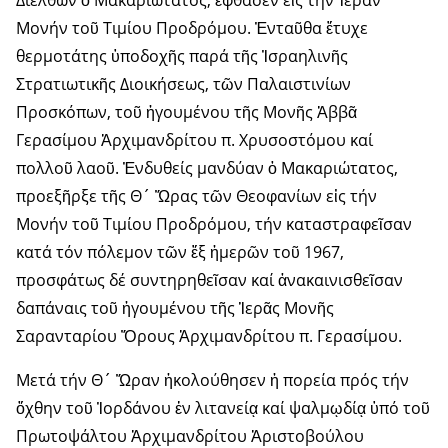
Μονήν τοῦ Τιμίου Προδρόμου. Ἐνταῦθα ἔτυχε
θερμοτάτης ὑποδοχῆς παρά τῆς Ἰσραηλινῆς
Στρατιωτικῆς Διοικήσεως, τῶν Παλαιστινίων
Προσκόπων, τοῦ ἡγουμένου τῆς Μονῆς Ἀββᾶ
Γερασίμου Ἀρχιμανδρίτου π. Χρυσοστόμου καί
πολλοῦ λαοῦ. Ἐνδυθείς μανδύαν ὁ Μακαριώτατος,
προεξῆρξε τῆς Θ´ Ὥρας τῶν Θεοφανίων εἰς τήν
Μονήν τοῦ Τιμίου Προδρόμου, τήν καταστραφεῖσαν
κατά τόν πόλεμον τῶν ἕξ ἡμερῶν τοῦ 1967,
προσφάτως δέ συντηρηθεῖσαν καί ἀνακαινισθεῖσαν
δαπάναις τοῦ ἡγουμένου τῆς Ἱερᾶς Μονῆς
Σαρανταρίου Ὄρους Ἀρχιμανδρίτου π. Γερασίμου.
Μετά τήν Θ´ Ὥραν ἠκολούθησεν ἡ πορεία πρός τήν
ὄχθην τοῦ Ἰορδάνου ἐν λιτανείᾳ καί ψαλμῳδίᾳ ὑπό τοῦ
Πρωτοψάλτου Ἀρχιμανδρίτου Ἀριστοβούλου