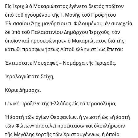
Εἰς Ἱεριχώ ὁ Μακαριώτατος ἐγένετο δεκτός πρῶτον
ὑπό τοῦ ἡγουμένου τῆς Ἱ. Μονῆς τοῦ Προφήτου
Ἐλισσαίου Ἀρχιμανδρτίου π. Φιλουμένου, ἐν συνεχείᾳ
δέ ὑπό τοῦ Παλαιστινίου Δημάρχου Ἱεριχοῦς, τόν
ὁποῖον καί προσεφώνησεν ὁ Μακαριώτατος διά τῆς
κάτωθι προσφωνήσεως Αὐτοῦ ἑλληνιστί ὡς ἕπεται:
Ἐντιμότατε Μουχάφεζ – Νομάρχα τῆς Ἱεριχοῦς,
Ἱερολογιώτατε Σεΐχη,
Κύριε Δήμαρχε,
Γενικέ Πρόξενε τῆς Ἑλλάδος εἰς τά Ἱεροσόλυμα,
Ἡ ἑορτή τῶν ἁγίων Θεοφανίων, ἡ γνωστή ὡς «ἡ ἑορτή
τῶν Φώτων» ἀποτελεῖ προέκτασιν καί ὁλοκλήρωσιν
τῆς Μεγάλης ἑορτῆς τῶν Χριστουγέννων, ἡ ὁποία