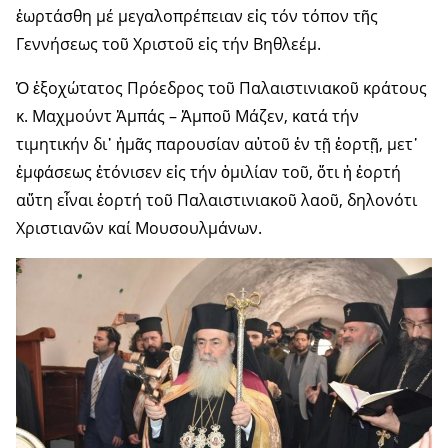
ἑωρτάσθη μέ μεγαλοπρέπειαν εἰς τόν τόπον τῆς
Γεννήσεως τοῦ Χριστοῦ εἰς τήν Βηθλεέμ.
Ὁ ἐξοχώτατος Πρόεδρος τοῦ Παλαιστινιακοῦ κράτους
κ. Μαχμούντ Ἀμπάς – Ἀμποῦ Μάζεν, κατά τήν
τιμητικήν δι᾽ ἡμᾶς παρουσίαν αὐτοῦ ἐν τῇ ἑορτῇ, μετ᾽
ἐμφάσεως ἐτόνισεν εἰς τήν ὁμιλίαν τοῦ, ὅτι ἡ ἑορτή
αὕτη εἶναι ἑορτή τοῦ Παλαιστινιακοῦ λαοῦ, δηλονότι
Χριστιανῶν καί Μουσουλμάνων.