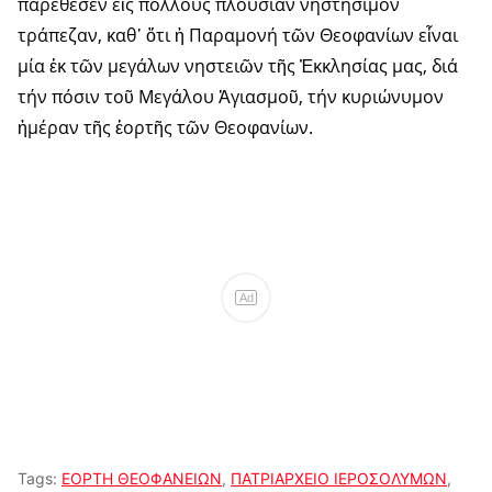
παρέθεσεν εἰς πολλούς πλουσίαν νηστήσιμον
τράπεζαν, καθ᾽ ὅτι ἡ Παραμονή τῶν Θεοφανίων εἶναι
μία ἐκ τῶν μεγάλων νηστειῶν τῆς Ἐκκλησίας μας, διά
τήν πόσιν τοῦ Μεγάλου Ἁγιασμοῦ, τήν κυριώνυμον
ἡμέραν τῆς ἑορτῆς τῶν Θεοφανίων.
Ad
Tags:
ΕΟΡΤΗ ΘΕΟΦΑΝΕΙΩΝ
,
ΠΑΤΡΙΑΡΧΕΙΟ ΙΕΡΟΣΟΛΥΜΩΝ
,