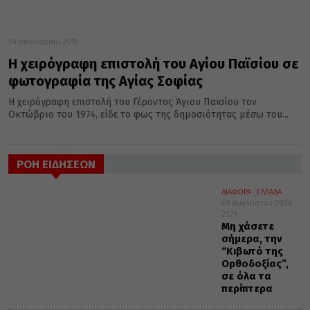
04 Ιανουαρίου 2019
Η χειρόγραφη επιστολή του Αγίου Παϊσίου σε
φωτογραφία της Αγίας Σοφίας
Η χειρόγραφη επιστολή του Γέροντος Άγιου Παϊσίου τον
Οκτώβριο του 1974, είδε το φως της δημοσιότητας μέσω του...
ΡΟΗ ΕΙΔΗΣΕΩΝ
ΔΙΑΦΟΡΑ
ΕΛΛΑΔΑ
06 Αυγούστου 2026
21:25
Μη χάσετε
σήμερα, την
“Κιβωτό της
Ορθοδοξίας”,
σε όλα τα
περίπτερα