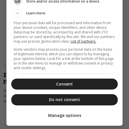
Store and/or access information on a device
Learn more
Your personal data will be processed and information from
your device (cookies, unique identifiers, and other device
data) may be stored by, accessed by and shared with 210
partners, or used specifically by this site. We and our partners
may use precise geolocation data.
List of partners.
Some vendors may process your personal data on the basis
of legitimate interest, which you can object to by managing
your options below. Look for a link at the bottom of this page
or in the site menu to manage or withdraw consent in privacy
25 Ιουνίου 2020
and cookie settings.
Σπάνια χειρόγραφη επιστολή του Γέροντα
Παϊσίου σε φωτογραφία της Αγίας Σοφίας
Consent
Η χειρόγραφη επιστολή του Γέροντος Γέροντα Παϊσίου τον
Οκτώβριο του 1974, είδε το φως της δημοσιότητας μέσω του
Do not consent
παραλήπτη...
Manage options