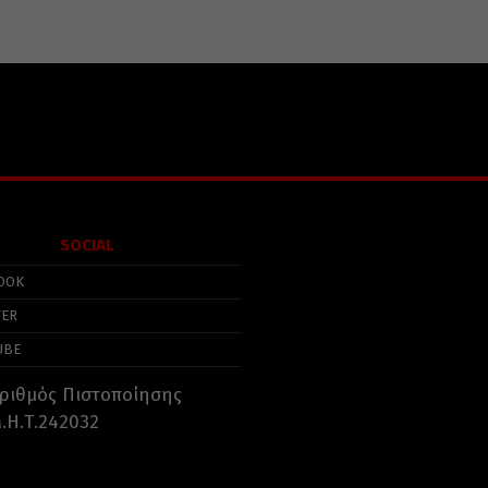
SOCIAL
OOK
TER
UBE
ριθμός Πιστοποίησης
.Η.Τ.242032