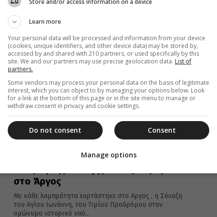
Store and/or access information on a device
Learn more
Your personal data will be processed and information from your device
06 Μαΐου 2016
(cookies, unique identifiers, and other device data) may be stored by,
Εορτή της Ζωοδόχου Πηγής στην
accessed by and shared with 210 partners, or used specifically by this
site. We and our partners may use precise geolocation data.
List of
Παναγία Βαρσέκα Ινάχου στο Άργος
partners.
(βίντεο)
Some vendors may process your personal data on the basis of legitimate
interest, which you can object to by managing your options below. Look
Με κάθε λαμπρότητα εορτάστηκε στο Ιστορικό
for a link at the bottom of this page or in the site menu to manage or
εκκλησάκι της Παναγίας της Βαρσέκας ή Βρασέκας η
withdraw consent in privacy and cookie settings.
εορτή της Ζωοδόχου Πηγής την...
Do not consent
Consent
Manage options
07 Ιανουαρίου 2016
Η εορτή της Σύναξης του Προδρόμου
στο Άργος
Με κάθε λαμπρότητα εορτάστηκε στο Αργος , η Σύναξη
του Αγίου Ιωνάννη, του Τιμίου Προδρόμου στον
ομώνυμο ιστορικό ναό...