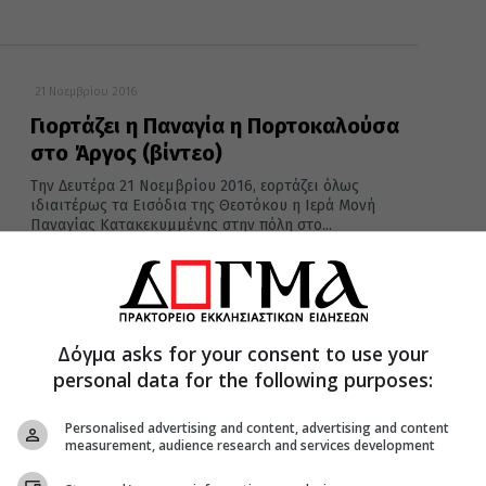
21 Νοεμβρίου 2016
Γιορτάζει η Παναγία η Πορτοκαλούσα
στο Άργος (βίντεο)
Tην Δευτέρα 21 Νοεμβρίου 2016, εορτάζει όλως
ιδιαιτέρως τα Εισόδια της Θεοτόκου η Ιερά Μονή
Παναγίας Κατακεκυμμένης στην πόλη στο...
30 Οκτωβρίου 2016
Δόγμα asks for your consent to use your
Με δάκρυα στα μάτια αποχαιρέτησε
personal data for the following purposes:
το Αργος ο Αρτης Καλλίνικος (βίντεο)
Την Κυριακή 30 Οκτωβρίου 2016 τελέσθηκε στον
Personalised advertising and content, advertising and content
measurement, audience research and services development
καθεδρικό ναό του Αγίου Πέτρου επισκόπου Άργους
δισαρχιερατική θεία λειτουργία ,χοροστατούντος του...