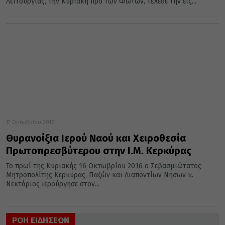
Λειτουργίας, την Κυριακή προ των Φώτων, τέλεσε την εις...
17 Οκτωβρίου 2016
Θυρανοίξια Ιερού Ναού και Χειροθεσία
Πρωτοπρεσβύτερου στην Ι.Μ. Κερκύρας
Το πρωί της Κυριακής 16 Οκτωβρίου 2016 ο Σεβασμιώτατος
Μητροπολίτης Κερκύρας, Παξών και Διαποντίων Νήσων κ.
Νεκτάριος ιερούργησε στον...
ΡΟΗ ΕΙΔΗΣΕΩΝ