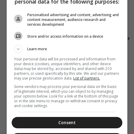
personal data for the following purposes:
07 Αυγούστου 2026
19:10
Δημητριάδος
Personalised advertising and content, advertising and
Ιγνάτιος: «Η
content measurement, audience research and
Παναγία μας
services development
δείχνει τον
δρόμο της
Store and/or access information on a device
ταπείνωσης και
της σιωπής»
Learn more
Your personal data will be processed and information from
your device (cookies, unique identifiers, and other device
data) may be stored by, accessed by and shared with 210
partners, or used specifically by this site. We and our partners
may use precise geolocation data.
List of partners.
Some vendors may process your personal data on the basis
of legitimate interest, which you can object to by managing
your options below. Look for a link at the bottom of this page
or in the site menu to manage or withdraw consent in privacy
and cookie settings.
Consent