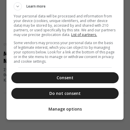
Learn more
Your personal data will be processed and information from
your device (cookies, unique identifiers, and other device
data) may be stored by, accessed by and shared with 210
partners, or used specifically by this site. We and our partners
may use precise geolocation data.
List of partners.
Some vendors may process your personal data on the basis
01 Απριλίου 2022
of legitimate interest, which you can object to by managing
your options below. Look for a link at the bottom of this page
Μητρόπολη Δημητριάδος: Δ΄ Κυριακή των
or in the site menu to manage or withdraw consent in privacy
Νηστειών – Ε΄ Κατανυκτικός Εσπερινός
and cookie settings.
Στον Ιερό Ναό Αγίου Αθανασίου Βελεστίνου θα λειτουργήσει και
θα ομιλήσει την Κυριακή 3/4, Δ΄ Νηστειών (Οσίου Ιωάννου της
Consent
Κλίμακος), ο Σεβ....
Do not consent
Manage options