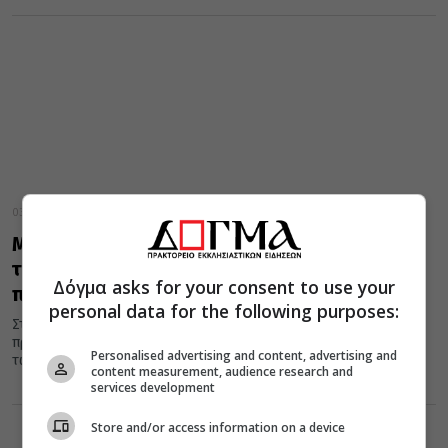
03 Απριλίου 2022
Μεσσηνίας: “Σημασία δεν έχει σε ποιο σκαλί
της κλίμακας βρισκόμαστε, αλλά η
Δόγμα asks for your consent to use your
πνευματική μας άνοδος”
personal data for the following purposes:
Στον Ιερό Ναό Αγίου Γεωργίου, της πόλεως της Καλαμάτας,
προέστη της Θεία Λειτουργίας, την Κυριακή της Δ’ εβδομάδος
Personalised advertising and content, advertising and
των...
content measurement, audience research and
services development
Store and/or access information on a device