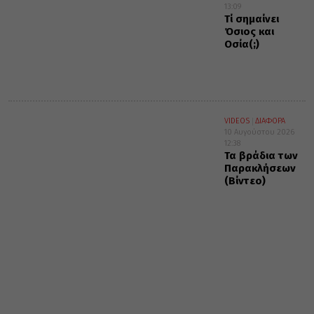
13:09
Τί σημαίνει
Όσιος και
Οσία(;)
VIDEOS
ΔΙΑΦΟΡΑ
10 Αυγούστου 2026
12:38
Τα βράδια των
Παρακλήσεων
(Βίντεο)