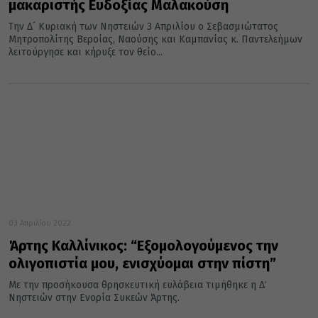
μακαριστής Ευδοξίας Μαλακούση
Την Δ´ Κυριακή των Νηστειών 3 Απριλίου ο Σεβασμιώτατος
Μητροπολίτης Βεροίας, Ναούσης και Καμπανίας κ. Παντελεήμων
λειτούργησε και κήρυξε τον θείο...
03 Απριλίου 2022
Άρτης Καλλίνικος: “Εξομολογούμενος την
ολιγοπιστία μου, ενισχύομαι στην πίστη”
Με την προσήκουσα θρησκευτική ευλάβεια τιμήθηκε η Δ΄
Νηστειών στην Ενορία Συκεών Άρτης.