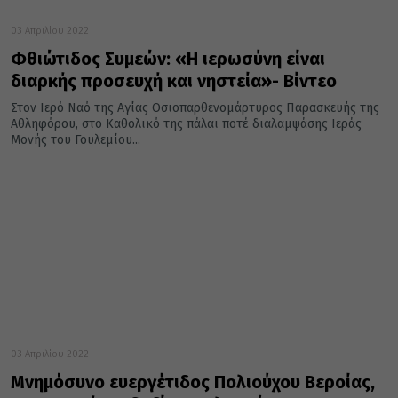
03 Απριλίου 2022
Φθιώτιδος Συμεών: «Η ιερωσύνη είναι
διαρκής προσευχή και νηστεία»- Βίντεο
Στον Ιερό Ναό της Αγίας Οσιοπαρθενομάρτυρος Παρασκευής της
Αθληφόρου, στο Καθολικό της πάλαι ποτέ διαλαμψάσης Ιεράς
Μονής του Γουλεμίου...
03 Απριλίου 2022
Μνημόσυνο ευεργέτιδος Πολιούχου Βεροίας,