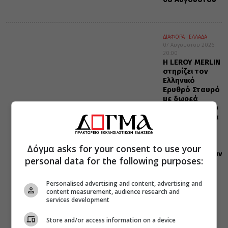
ΔΙΑΦΟΡΑ
ΕΛΛΑΔΑ
07 Αυγούστου 2026
20:00
Η LEROY MERLIN
στηρίζει τον
Ελληνικό
Ερυθρό Σταυρό
με δωρεά
επιχειρησιακού
εξοπλισμού για
την
αντιμετώπιση
των
Δόγμα asks for your consent to use your
καταστροφικών
personal data for the following purposes:
πυρκαγιών
Personalised advertising and content, advertising and
content measurement, audience research and
services development
Store and/or access information on a device