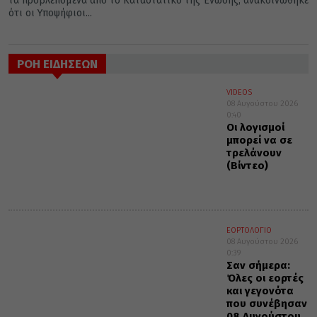
τα προβλεπόμενα από το Καταστατικό της Ένωσης, ανακοινώθηκε
ότι οι Υποψήφιοι...
ΡΟΗ ΕΙΔΗΣΕΩΝ
VIDEOS
08 Αυγούστου 2026
0:40
Οι λογισμοί
μπορεί να σε
τρελάνουν
(Βίντεο)
ΕΟΡΤΟΛΟΓΙΟ
08 Αυγούστου 2026
0:39
Σαν σήμερα:
Όλες οι εορτές
και γεγονότα
που συνέβησαν
08 Αυγούστου