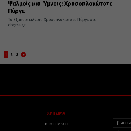
Ψαλμοίς και Ύμνοις: Χρυσοπλοκώτατε
Πύργε
Το Εξαποστειλάριο Χρυσοπλοκώτατε Πύργε στο
dogma.gr.
1
2
3
ΧΡΗΣΙΜΑ
FACEB
ΠΟΙΟΙ ΕΙΜΑΣΤΕ