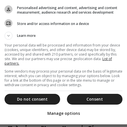
Ψαλμοίς και Ύμνοις: Απολυτίκιο Αγίου
Personalised advertising and content, advertising and content
Ιωάννου Προδρόμου από τον Γεώργιο
measurement, audience research and services development
Δεμελή – ΒΙΝΤΕΟ
Store and/or access information on a device
Το Απολυτίκιο του Αγίου Ιωάννου του Προδρόμου από
τον Γεώργιο Δεμελή.
Learn more
Your personal data will be processed and information from your device
(cookies, unique identifiers, and other device data) may be stored by,
accessed by and shared with 210 partners, or used specifically by this
28 Αυγούστου 2016
site. We and our partners may use precise geolocation data.
List of
partners.
Ψαλμοίς και Ύμνοις: Κυριακὴ I
´Ματθαίου – ΒΙΝΤΕΟ
Some vendors may process your personal data on the basis of legitimate
interest, which you can object to by managing your options below. Look
for a link at the bottom of this page or in the site menu to manage or
Ο Ύμνος Άξιον Εστίν σε Ήχο A’ και οι Αίνοι σε Ήχο Α’
withdraw consent in privacy and cookie settings.
της Κυριακής I’ Ματθαίου...
Do not consent
Consent
Manage options
21 Αυγούστου 2016