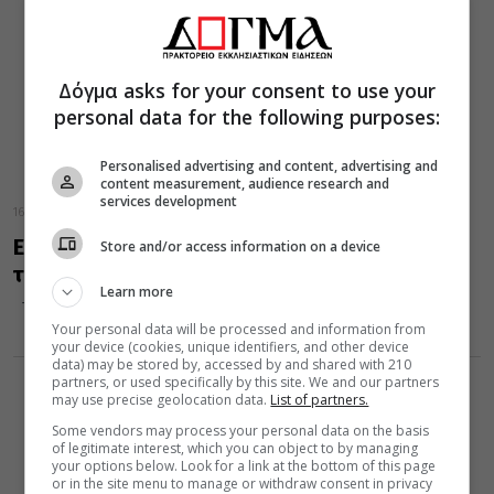
Δόγμα asks for your consent to use your
personal data for the following purposes:
Personalised advertising and content, advertising and
content measurement, audience research and
services development
16 Αυγούστου 2025
Επιτρέπεται να τελούνται μνημόσυνα εκτός
Store and/or access information on a device
του Ιερού Ναού
Learn more
Του Δημητρίου Λυκούδη, θεολόγου, Υπ. Δρα ΕΚΠΑ
Your personal data will be processed and information from
your device (cookies, unique identifiers, and other device
data) may be stored by, accessed by and shared with 210
partners, or used specifically by this site. We and our partners
may use precise geolocation data.
List of partners.
Some vendors may process your personal data on the basis
of legitimate interest, which you can object to by managing
your options below. Look for a link at the bottom of this page
or in the site menu to manage or withdraw consent in privacy