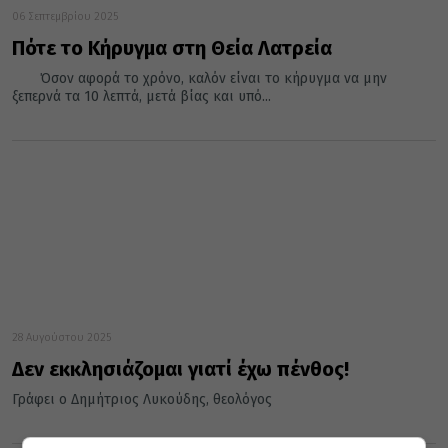
06 Σεπτεμβρίου 2025
Πότε το Κήρυγμα στη Θεία Λατρεία
Όσον αφορά το χρόνο, καλόν είναι το κήρυγμα να μην
ξεπερνά τα 10 λεπτά, μετά βίας και υπό...
28 Αυγούστου 2025
Δεν εκκλησιάζομαι γιατί έχω πένθος!
Γράφει ο Δημήτριος Λυκούδης, θεολόγος