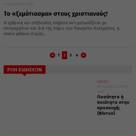
11 Αυγούστου 2025
Το «ξεμάτιασμα» στους χριστιανούς!
Η εχθρική και επίβουλος επήρεια αντιμετωπίζεται με
επιτραχήλιον και διά της Χάρις του Παναγίου Πνεύματος, η
οποία φθάνει σ᾿ εμάς...
1
2
3
4
ΡΟΗ ΕΙΔΗΣΕΩΝ
VIDEOS
09 Αυγούστου 2026
0:42
Ποσότητα ή
ποιότητα στην
προσευχή;
(Βίντεο)