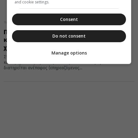
and cookie settings.
Consent
16 Αυγούστου 2025
Πρέπει να κάνουμε εκταφή των
Do not consent
κεκοιμημένων, όταν συμπληρωθούν τρία
χρόνια από την ημέρα της ταφής
Manage options
Στην καθημερινότητά μας, όμως, επιβάλλεται η εκταφή των
κεκοιμημένων μας. Σε περίπτωση που κάποιος εξ αυτών
διατηρείται ανέπαφος (επηρεαζόμενος...