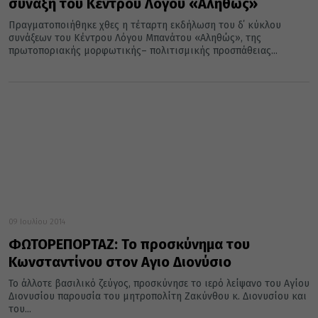
σύναξη του Κέντρου Λόγου «Αληθώς»
Πραγματοποιήθηκε χθες η τέταρτη εκδήλωση του δ΄ κύκλου
συνάξεων του Κέντρου Λόγου Μπανάτου «Αληθώς», της
πρωτοποριακής μορφωτικής– πολιτισμικής προσπάθειας...
09 Ιουλίου 2014
ΦΩΤΟΡΕΠΟΡΤΑΖ: Το προσκύνημα του
Κωνσταντίνου στον Αγιο Διονύσιο
Το άλλοτε βασιλικό ζεύγος, προσκύνησε το ιερό λείψανο του Αγίου
Διονυσίου παρουσία του μητροπολίτη Ζακύνθου κ. Διονυσίου και
του...