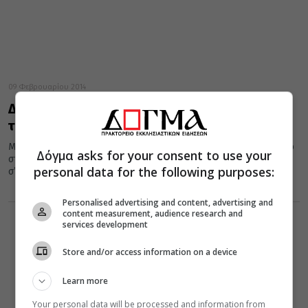
09 Φεβρουαρίου 2014
Διάλεξη για την Ορθοδοξία στη Νιγηρία απο
τον μητροπολίτη κ. Αλέξανδρο
Μια ενδιαφέρουσα διάλεξη με θέμα: «Σαρκώνοντας το Ευαγγέλιο
Δόγμα asks for your consent to use your
στη Νιγηρία. Πορεία και προκλήσεις για μια ορθόδοξη μαρτυρία
personal data for the following purposes:
σ’ ένα...
Personalised advertising and content, advertising and
content measurement, audience research and
services development
Store and/or access information on a device
Learn more
Your personal data will be processed and information from