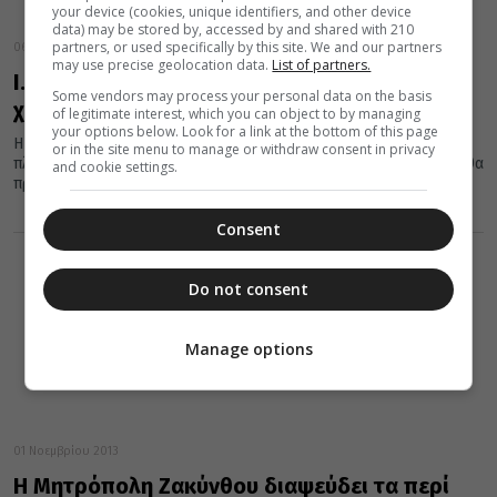
your device (cookies, unique identifiers, and other device
data) may be stored by, accessed by and shared with 210
partners, or used specifically by this site. We and our partners
06 Φεβρουαρίου 2014
may use precise geolocation data.
List of partners.
Ι.Μ Ζακύνθου: Κάλεσμα για συγκέντρωση
Some vendors may process your personal data on the basis
χρημάτων για την Κεφαλονιά
of legitimate interest, which you can object to by managing
your options below. Look for a link at the bottom of this page
Η ιερά Μητρόπολη Ζακύνθου, εχοντας σκοπό να ενισχύσει τους
or in the site menu to manage or withdraw consent in privacy
πληγέντες της Κεφαλονιάς, θα συγκεντρώσει χρήματα τα οποία θα
and cookie settings.
προωθηθούν...
Consent
Do not consent
Manage options
01 Νοεμβρίου 2013
Η Μητρόπολη Ζακύνθου διαψεύδει τα περί