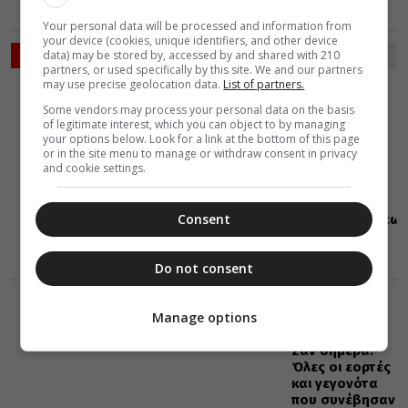
Your personal data will be processed and information from
your device (cookies, unique identifiers, and other device
ΡΟΗ ΕΙΔΗΣΕΩΝ
data) may be stored by, accessed by and shared with 210
partners, or used specifically by this site. We and our partners
may use precise geolocation data.
List of partners.
VIDEOS
06 Αυγούστου 2026
Some vendors may process your personal data on the basis
0:36
of legitimate interest, which you can object to by managing
Όσα
your options below. Look for a link at the bottom of this page
or in the site menu to manage or withdraw consent in privacy
μαθαίνουμε
and cookie settings.
από την Ιερά
Παράδοση για
την εορτή της
Consent
Μεταμορφώσεως
του Χριστού
(ΒΙΝΤΕΟ)
Do not consent
ΕΟΡΤΟΛΟΓΙΟ
Manage options
06 Αυγούστου 2026
0:35
Σαν σήμερα:
Όλες οι εορτές
και γεγονότα
που συνέβησαν