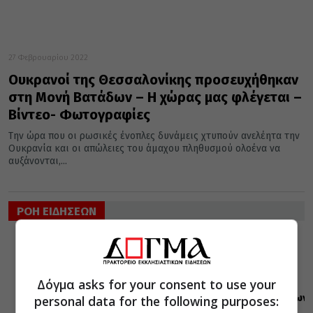
27 Φεβρουαρίου 2022
Ουκρανοί της Θεσσαλονίκης προσευχήθηκαν
στη Μονή Βατάδων – Η χώρας μας φλέγεται –
Βίντεο- Φωτογραφίες
Την ώρα που οι ρωσικές ένοπλες δυνάμεις χτυπούν ανελέητα την
Ουκρανία και οι απώλειες του άμαχου πληθυσμού ολοένα να
αυξάνονται,...
ΡΟΗ ΕΙΔΗΣΕΩΝ
ΕΛΛΑΔΑ
ΜΗΤΡΟΠΟΛΕΙΣ
07 Αυγούστου 2026
16:45
Δόγμα asks for your consent to use your
Στελέχη των
κατασκηνώσεων
personal data for the following purposes:
της