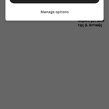
διέσωσαν
δεκάδες
Manage options
οικόσιτα και
άγρια ζώα στα
πύρινα μέτωπα
της Δ. Αττικής