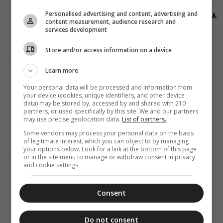
Μητροπόλεως
Personalised advertising and content, advertising and
Αλεξανδρουπόλε
content measurement, audience research and
στα
services development
Πριγκηπόνησα
(ΦΩΤΟ)
Store and/or access information on a device
Learn more
ΔΙΑΛΟΓΟΣ
ΔΙΑΦΟΡΑ
07 Αυγούστου 2026
Your personal data will be processed and information from
16:15
your device (cookies, unique identifiers, and other device
Περί ονείρου
data) may be stored by, accessed by and shared with 210
partners, or used specifically by this site. We and our partners
may use precise geolocation data.
List of partners.
Some vendors may process your personal data on the basis
of legitimate interest, which you can object to by managing
your options below. Look for a link at the bottom of this page
or in the site menu to manage or withdraw consent in privacy
and cookie settings.
ΔΙΑΦΟΡΑ
ΕΛΛΑΔΑ
07 Αυγούστου 2026
15:45
Consent
Οι εθελοντές
του Ελληνικού
Ερυθρού
Do not consent
Σταυρού