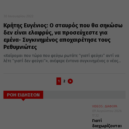
30 Ιανουαρίου 2022
Κρήτης Ευγένιος: Ο σταυρός που θα σηκώσω
δεν είναι ελαφρύς, να προσεύχεστε για
εμένα- Συγκινημένος αποχαιρέτησε τους
Ρεθυμνιώτες
«Χαίρομαι που τώρα που φεύγω ρωτάτε “γιατί φεύγει” αντί να
λέτε “γιατί δεν φεύγει”», ανέφερε έντονα συγκινημένος ο νέος...
1
2
ΡΟΗ ΕΙΔΗΣΕΩΝ
VIDEOS
ΔΙΑΦΟΡΑ
09 Αυγούστου 2026
17:32
Γιατί
διαχωρίζονται