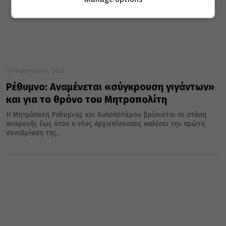
02 Φεβρουαρίου 2022
Ρέθυμνο: Αναμένεται «σύγκρουση γιγάντων»
και για το θρόνο του Μητροπολίτη
Η Μητρόπολη Ρεθύμνης και Αυλοποτάμου βρίσκεται σε στάση
αναμονής έως ότου ο νέος Αρχιεπίσκοπος καλέσει την πρώτη
συνεδρίαση της...