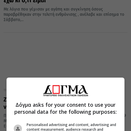
έχω κι ό,τι είμαι”
Με λόγια που γέμισαν με αγάπη και συγκίνηση όσους
παραβρέθηκαν στην τελετή ενθρόνισης , ανέλαβε και επίσημα το
Σάββατο,...
19 Μαρτίου 2022
Ζωντανά η λαμπρή τελετή ενθρόνισης του
Δόγμα asks for your consent to use your
νέου Μητροπολίτη Ρεθύμνης
personal data for the following purposes:
Παρακολουθήστε σε απευθείας αναμετάδοση σήμερα Σάββατο, 19
Μαρτίου 2022, στις 12.00 μμ, απο τον Ιερό Μητροπολιτικό Ναό
Personalised advertising and content, advertising and
Εισοδίων...
content measurement, audience research and