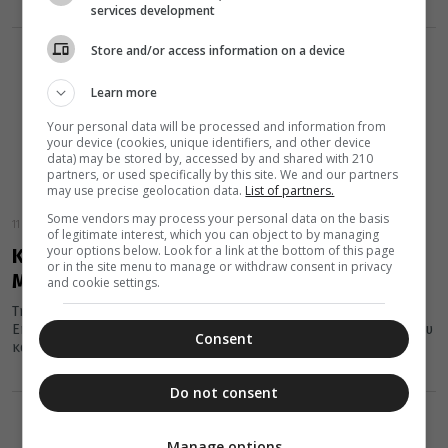
services development
Store and/or access information on a device
Learn more
Your personal data will be processed and information from
your device (cookies, unique identifiers, and other device
data) may be stored by, accessed by and shared with 210
partners, or used specifically by this site. We and our partners
may use precise geolocation data.
List of partners.
Some vendors may process your personal data on the basis
11 Φεβρουαρίου 2022
of legitimate interest, which you can object to by managing
your options below. Look for a link at the bottom of this page
Κρήτη: Στις 18 Φεβρουαρίου η εκλογή νέου
or in the site menu to manage or withdraw consent in privacy
Μητροπολίτη Ρεθύμνης και Αυλοποτάμου
and cookie settings.
Την Παρασκευή 18 Φεβρουαρίου η Ιερά Επαρχιακή Σύνοδος της
Εκκλησίας της Κρήτης θα εκλέξει τον νέο Μητροπολίτη Ρεθύμνου
Consent
και...
Do not consent
Manage options