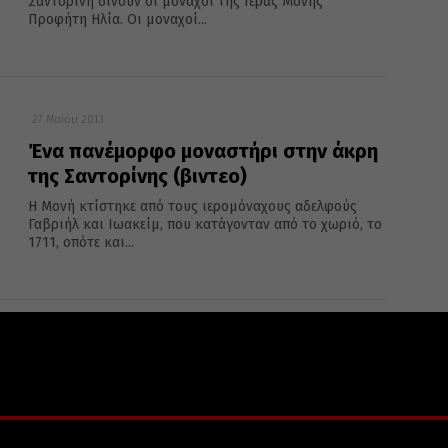
Σαντορίνη δίνουν οι μοναχοί της Ιεράς Μονής
Προφήτη Ηλία. Οι μοναχοί...
27 Μαΐου 2013
Ένα πανέμορφο μοναστήρι στην άκρη
της Σαντορίνης (βιντεο)
Η Μονή κτίστηκε από τους ιερομόναχους αδελφούς
Γαβριήλ και Ιωακείμ, που κατάγονταν από το χωριό, το
1711, οπότε και...