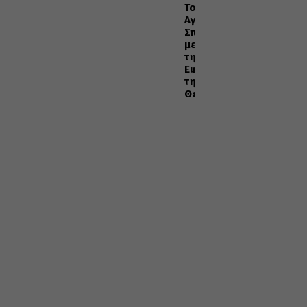
Το
Αγιορείτικο
Σπήλαιο
με
την
Εικόνα
της
Θεοτόκου