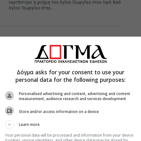
εορτάστηκε η μνήμη του Αγίου Γεωργίου στον Ιερό Ναό
Αγίου Γεωργίου στην...
25 Νοεμβρίου 2021
Μνήμη Αγίας Αικατερίνης στο
Εμπορείο Σαντορίνης
Η ιερά μνήμη της Αγίας Μεγαλομάρτυρος Αικατερίνης
Δόγμα asks for your consent to use your
τιμήθηκε σήμερα στο Εμπορείο της Σαντορίνης, στον
φερώνυμο Ιερό Ναό, Μετόχιο της...
personal data for the following purposes:
Personalised advertising and content, advertising and content
measurement, audience research and services development
12 Νοεμβρίου 2021
Store and/or access information on a device
Εορτή πολιουχου Φηρών Αγίου Μηνά
Learn more
Την εορτή του πολιούχου Φηρών Αγίου Μηνά τέλεσε
στη Σαντορίνη ο Σεβασμιώτατος Σύρου Δωρόθεος Β'
Your personal data will be processed and information from your device
(cookies, unique identifiers, and other device data) may be stored by,