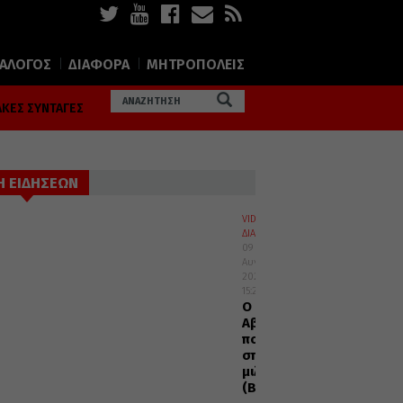
ΙΑΛΟΓΟΣ
ΔΙΑΦΟΡΑ
ΜΗΤΡΟΠΟΛΕΙΣ
ΚΕΣ ΣΥΝΤΑΓΕΣ
Η ΕΙΔΗΣΕΩΝ
VIDEOS
ΔΙΑΦΟΡΑ
09
Αυγούστου
2026
15:22
Ο
Αββάς
που
σπάνια
μιλούσε
(Βίντεο)