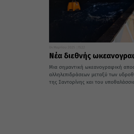
04 Μαρτίου 2025
15:22
Νέα διεθνής ωκεανογρα
Μια σημαντική ωκεανογραφική αποσ
αλληλεπιδράσεων μεταξύ των υδροθ
της Σαντορίνης και του υποθαλάσσιο