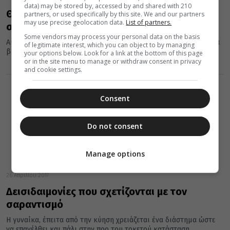
data) may be stored by, accessed by and shared with 210
Θρησκευτικά και άλλα έθιμα για το
partners, or used specifically by this site. We and our partners
may use precise geolocation data.
List of partners.
σαραντισμό και τη λεχώνα
Some vendors may process your personal data on the basis
Ακόμα και σήμερα λένε ότι η λεχώνα πρέπει να σαραντίσει για να
of legitimate interest, which you can object to by managing
βγει από το σπίτι. Γιατί άραγε; Και...
your options below. Look for a link at the bottom of this page
or in the site menu to manage or withdraw consent in privacy
and cookie settings.
Consent
Do not consent
Manage options
26 Απριλίου 2017
Δεισιδαιμονίες που σχετίζονται με τον
σαραντισμό
Η γυναίκα, έπειτα από την κύηση χρειάζεται ένα διάστημα ώστε
να επανέλθει και πάλι στην προ του τοκετού κατάσταση....