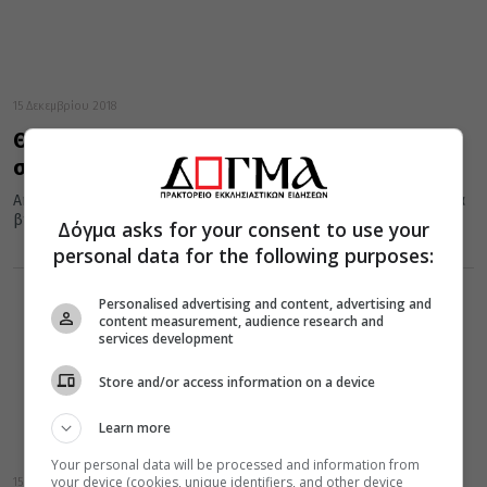
15 Δεκεμβρίου 2018
Θρησκευτικά και άλλα έθιμα για το
σαραντισμό και τη λεχώνα
Ακόμα και σήμερα λένε ότι η λεχώνα πρέπει να σαραντίσει για να
βγει από το σπίτι. Γιατί άραγε; Και...
Δόγμα asks for your consent to use your
personal data for the following purposes:
Personalised advertising and content, advertising and
content measurement, audience research and
services development
Store and/or access information on a device
Learn more
Your personal data will be processed and information from
your device (cookies, unique identifiers, and other device
15 Δεκεμβρίου 2017