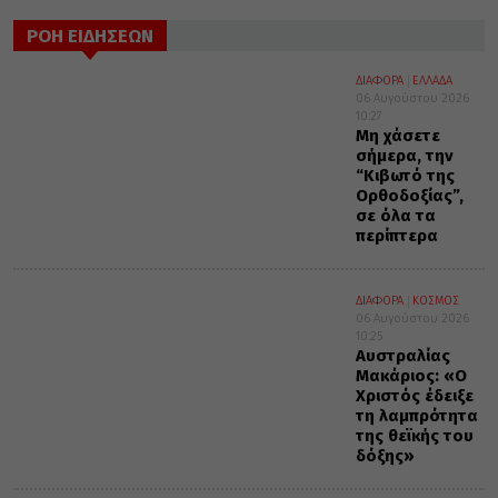
ΡΟΗ ΕΙΔΗΣΕΩΝ
ΔΙΑΦΟΡΑ
ΕΛΛΑΔΑ
06 Αυγούστου 2026
10:27
Μη χάσετε
σήμερα, την
“Κιβωτό της
Ορθοδοξίας”,
σε όλα τα
περίπτερα
ΔΙΑΦΟΡΑ
ΚΟΣΜΟΣ
06 Αυγούστου 2026
10:25
Αυστραλίας
Μακάριος: «Ο
Χριστός έδειξε
τη λαμπρότητα
της θεϊκής του
δόξης»