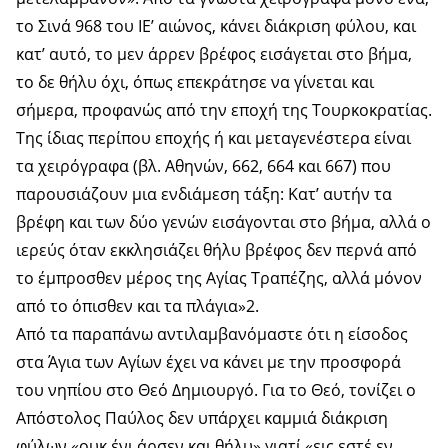
το Σινά 968 του IE’ αιώνος, κάνει διάκριση φύλου, και
κατ’ αυτό, το μεν άρρεν βρέφος εισάγεται στο βήμα,
το δε θήλυ όχι, όπως επεκράτησε να γίνεται και
σήμερα, προφανώς από την εποχή της Τουρκοκρατίας.
Της ίδιας περίπου εποχής ή και μεταγενέστερα είναι
τα χειρόγραφα (βλ. Αθηνών, 662, 664 και 667) που
παρουσιάζουν μια ενδιάμεση τάξη: Κατ’ αυτήν τα
βρέφη και των δύο γενών εισάγονται στο βήμα, αλλά ο
ιερεύς όταν εκκλησιάζει θήλυ βρέφος δεν περνά από
το έμπροσθεν μέρος της Αγίας Τραπέζης, αλλά μόνον
από το όπισθεν και τα πλάγια»2.
Από τα παραπάνω αντιλαμβανόμαστε ότι η είσοδος
στα Άγια των Αγίων έχει να κάνει με την προσφορά
του νηπίου στο Θεό Δημιουργό. Για το Θεό, τονίζει ο
Απόστολος Παύλος δεν υπάρχει καμμιά διάκριση
φύλων «ουκ ένι άρσεν και θήλυ» γιατί «εις εστέ εν