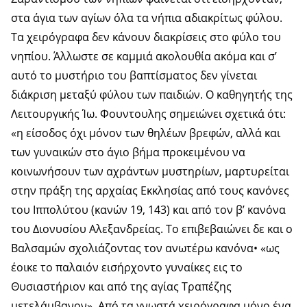
στα άγια των αγίων όλα τα νήπια αδιακρίτως φύλου.
Τα χειρόγραφα δεν κάνουν διακρίσεις στο φύλο του
νηπίου. Άλλωστε σε καμμιά ακολουθία ακόμα και σ’
αυτό το μυστήριο του βαπτίσματος δεν γίνεται
διάκριση μεταξύ φύλου των παιδιών. Ο καθηγητής της
Λειτουργικής Ίω. Φουντουλης σημειώνει σχετικά ότι:
«η είσοδος όχι μόνον των θηλέων βρεφών, αλλά και
των γυναικών στο άγιο βήμα προκειμένου να
κοινωνήσουν των αχράντων μυστηρίων, μαρτυρείται
στην πράξη της αρχαίας Εκκλησίας από τους κανόνες
του Ιππολύτου (κανών 19, 143) και από τον β’ κανόνα
του Διονυσίου Αλεξανδρείας. Το επιβεβαιώνει δε και ο
Βαλσαμών σχολιάζοντας τον ανωτέρω κανόνα• «ως
έοικε το παλαιόν εισήρχοντο γυναίκες εις το
Θυσιαστήριον και από της αγίας Τραπέζης
μετελάμβανον». Από τα γνωστά χειρόγραφα μόνο ένα,