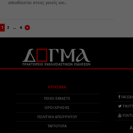
απευθύνεται στους γονείς και...
1
2
…
6
ΧΡΗΣΙΜΑ
FACEB
ΠΟΙΟΙ ΕΙΜΑΣΤΕ
TWIT
ΟΡΟΙ ΧΡΗΣΗΣ
YOUT
ΠΟΛΙΤΙΚΉ ΑΠΟΡΡΉΤΟΥ
ΤΑΥΤΟΤΗΤΑ
Α