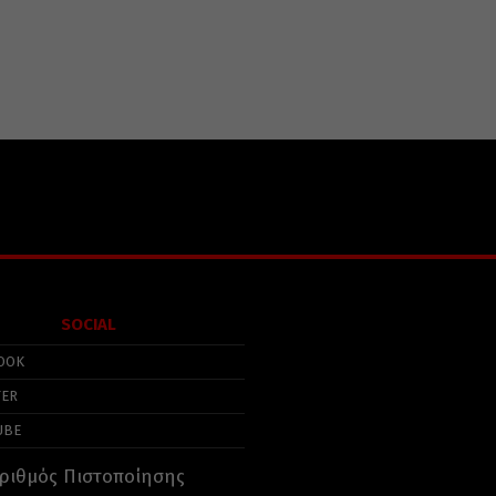
SOCIAL
OOK
TER
UBE
ριθμός Πιστοποίησης