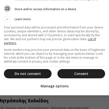
Συνεδριακό Κέντρο Θεσσαλίας, στο...
Store and/or access information on a device
Learn more
Your personal data will be processed and information from your device
(cookies, unique identifiers, and other device data) may be stored by,
accessed by and shared with 210 partners, or used specifically by this
29 Φεβρουαρίου 2024
site. We and our partners may use precise geolocation data.
List of
Εκδήλωση της Σχολής Γονέων Βόλου
partners.
Some vendors may process your personal data on the basis of legitimate
Ομιλητής θα είναι ο κ. Ιάκωβος Μαρτίδης, Ψυχίατρος –
interest, which you can object to by managing your options below. Look
Ψυχοθεραπευτής, με θέμα «Πλάθοντας ευτιχισμένα παιδιά:
for a link at the bottom of this page or in the site menu to manage or
Μύθος ή πραγματικότητα;».
withdraw consent in privacy and cookie settings.
Do not consent
Consent
Manage options
 Μητρόπολης Χαλκίδος
ολής Γονέων αρχιμ. Θεοφύλακτος Τσαγκάρης-αρχιερατικός