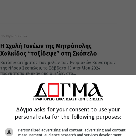
16 Απριλίου 2024
Η Σχολή Γονέων της Μητρόπολης
Χαλκίδος “ταξίδεψε” στη Σκόπελο
Κατόπιν αιτήματος των μελών των Ενοριακών Κοινοτήτων
της Νήσου Σκοπέλου, το Σάββατο 13 Απριλίου 2024,
πραγματοποιήθηκαν δύο ομιλίες, στα...
Δόγμα asks for your consent to use your
11 Απριλίου 2024
personal data for the following purposes:
«Η σχέση ανάμεσα στο ζευγάρι»
Η 6η εκδήλωση της Σχολής Γονέων Βόλου θα
Personalised advertising and content, advertising and content
πραγματοποιηθεί την Κυριακή 14/4, στις 11.00 π.μ., στο
measurement, audience research and services development