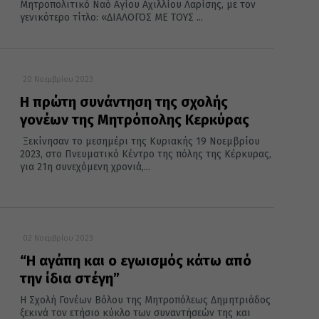
Μητροπολιτικό Ναό Αγίου Αχιλλίου Λαρίσης, με τον
γενικότερο τίτλο: «ΔΙΑΛΟΓΟΣ ΜΕ ΤΟΥΣ ...
20 Νοεμβρίου 2023
Η πρώτη συνάντηση της σχολής
γονέων της Μητρόπολης Κερκύρας
Ξεκίνησαν το μεσημέρι της Κυριακής 19 Νοεμβρίου
2023, στο Πνευματικό Κέντρο της πόλης της Κέρκυρας,
για 21η συνεχόμενη χρονιά,...
02 Νοεμβρίου 2023
“Η αγάπη και ο εγωισμός κάτω από
την ίδια στέγη”
Η Σχολή Γονέων Βόλου της Μητροπόλεως Δημητριάδος
ξεκινά τον ετήσιο κύκλο των συναντήσεών της και