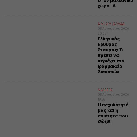
στον βαλκανικό
χώρο -Α΄
ΔΙΑΦΟΡΑ
ΕΛΛΑΔΑ
08 Αυγούστου 2026
20:03
Ελληνικός
Ερυθρός
Σταυρός: Τι
πρέπει να
περιέχει ένα
φαρμακείο
διακοπών
ΔΙΑΛΟΓΟΣ
08 Αυγούστου 2026
19:56
Η παχυλότητά
μας και η
αγιότητα που
σώζει