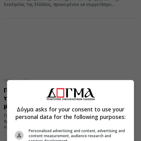
Εκκλησίας της Ελλάδος, προκειμένου να συμμετάσχει...
08 Μαρτίου 2014
Για την προώθηση του θρησκευτικού
τουρισμού της χώρας συζήτησαν
μητροπολίτης Δωδώνης- Πάνος Λειβαδάς
Δόγμα asks for your consent to use your
personal data for the following purposes:
Για τις τελευταίες λεπτομέρειες που αφορούν την καλύτερη
προβολή και ανάδειξη των προσκυνημάτων της χώρας μας,
καθώς και για...
Personalised advertising and content, advertising and
content measurement, audience research and
services development