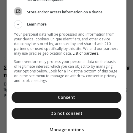
Store and/or access information on a device
Learn more
Your personal data will be processed and information from
your device (cookies, unique identifiers, and other device
data) may be stored by, accessed by and shared with 210
partners, or used specifically by this site. We and our partners
may use precise geolocation data.
List of partners.
05 Μαρτίου 2014
Some vendors may process your personal data on the basis
of legitimate interest, which you can object to by managing
Συνεχίζονται οι δράσεις της Εκκλησίας για την
your options below. Look for a link at the bottom of this page
προώθηση του θρησκευτικού τουρισμού
or in the site menu to manage or withdraw consent in privacy
and cookie settings.
Συνεχίζονται οι δράσεις της Εκκλησίας της Ελλάδος για την
προώθηση και προβολή του θρησκευτικού τουρισμού της χώρας
με τη...
Consent
Do not consent
Manage options