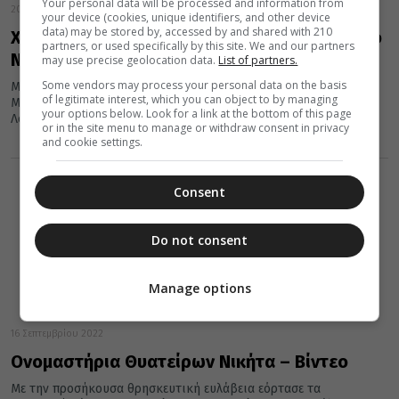
Your personal data will be processed and information from
20 Δεκεμβρίου 2022
your device (cookies, unique identifiers, and other device
data) may be stored by, accessed by and shared with 210
Χριστουγεννιάτικη συναυλία στον Καθεδρικό
partners, or used specifically by this site. We and our partners
Ναό της του Θεού Σοφίας Λονδίνου
may use precise geolocation data.
List of partners.
Some vendors may process your personal data on the basis
Με μεγάλη επιτυχία πραγματοποιήθηκε Χριστουγεννιάτικη
of legitimate interest, which you can object to by managing
Μουσική Εκδήλωση στον Καθεδρικό Ι. Ναό της του Θεού Σοφίας
your options below. Look for a link at the bottom of this page
Λονδίνου, την Κυριακή το...
or in the site menu to manage or withdraw consent in privacy
and cookie settings.
Consent
Do not consent
Manage options
16 Σεπτεμβρίου 2022
Ονομαστήρια Θυατείρων Νικήτα – Βίντεο
Με την προσήκουσα θρησκευτική ευλάβεια εόρτασε τα