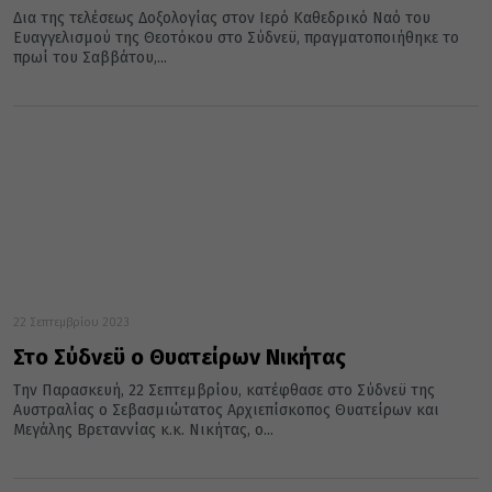
Δια της τελέσεως Δοξολογίας στον Ιερό Καθεδρικό Ναό του
Ευαγγελισμού της Θεοτόκου στο Σύδνεϋ, πραγματοποιήθηκε το
πρωί του Σαββάτου,...
22 Σεπτεμβρίου 2023
Στο Σύδνεϋ ο Θυατείρων Νικήτας
Την Παρασκευή, 22 Σεπτεμβρίου, κατέφθασε στο Σύδνεϋ της
Αυστραλίας ο Σεβασμιώτατος Αρχιεπίσκοπος Θυατείρων και
Μεγάλης Βρεταννίας κ.κ. Νικήτας, ο...