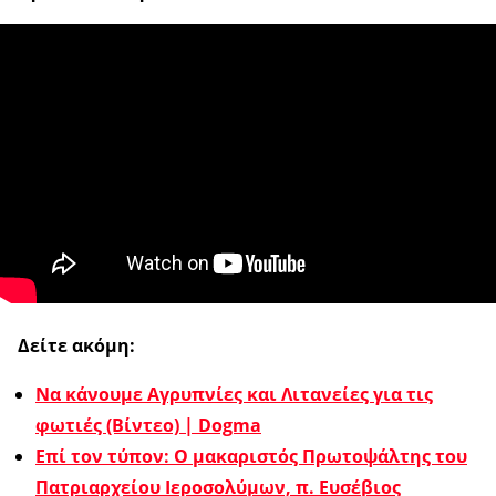
Δείτε ακόμη:
Να κάνουμε Αγρυπνίες και Λιτανείες για τις
φωτιές (Βίντεο) | Dogma
Επί τον τύπον: Ο μακαριστός Πρωτοψάλτης του
Πατριαρχείου Ιεροσολύμων, π. Ευσέβιος