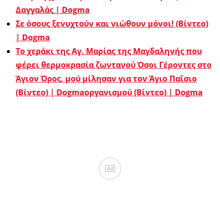
Δαγγαλάς | Dogma
Σε όσους ξενυχτούν και νιώθουν μόνοι! (Βίντεο)
| Dogma
Το χεράκι της Αγ. Μαρίας της Μαγδαληνής που
φέρει θερμοκρασία ζωντανού
Όσοι Γέροντες στο
Άγιον Όρος, μού μίλησαν για τον Άγιο Παΐσιο
(Βίντεο) | Dogma
οργανισμού (Βίντεο) | Dogma
Ad