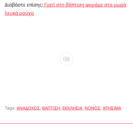
Διαβάστε επίσης:
Γιατί στη βάπτιση φοράμε στα μωρά
λευκά ρούχα
Ad
Tags:
ΑΝΑΔΟΧΟΣ
,
ΒΑΠΤΙΣΗ
,
ΕΚΚΛΗΣΙΑ
,
ΝΟΝΟΣ
,
ΧΡΗΣΙΜΑ