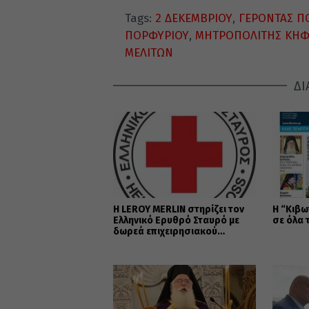
Tags:
2 ΔΕΚΕΜΒΡΙΟΥ
,
ΓΕΡΟΝΤΑΣ Π
ΠΟΡΦΥΡΙΟΥ
,
ΜΗΤΡΟΠΟΛΙΤΗΣ ΚΗΦΙ
ΜΕΛΙΤΩΝ
ΔΙ
Η LEROY MERLIN στηρίζει τον
Η “Κιβω
Ελληνικό Ερυθρό Σταυρό με
σε όλα 
δωρεά επιχειρησιακού
εξοπλισμού για την
αντιμετώπιση των
καταστροφικών πυρκαγιών