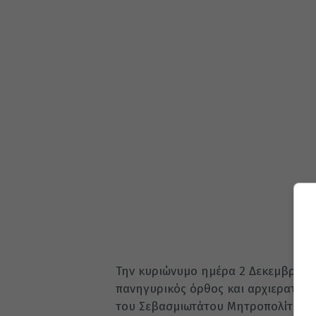
Την κυριώνυμο ημέρα 2 Δεκεμβρίου,
πανηγυρικός όρθος και αρχιερατική
του Σεβασμιωτάτου Μητροπολίτου Φι