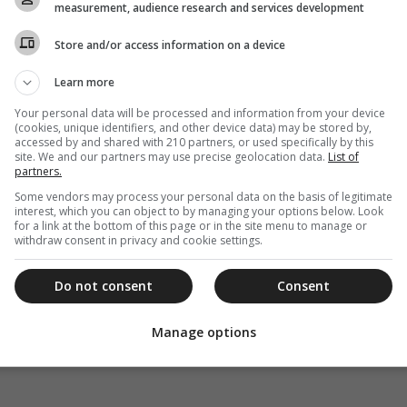
measurement, audience research and services development
Μητροπολίτη Κηφισίας, Αμαρουσίου και Ωρωπού
Store and/or access information on a device
α θα τελεστεί μεθεόρτιος εσπερινός και θα ψαλεί
Learn more
φύριο.
Your personal data will be processed and information from your device
(cookies, unique identifiers, and other device data) may be stored by,
accessed by and shared with 210 partners, or used specifically by this
site. We and our partners may use precise geolocation data.
List of
partners.
Some vendors may process your personal data on the basis of legitimate
interest, which you can object to by managing your options below. Look
for a link at the bottom of this page or in the site menu to manage or
withdraw consent in privacy and cookie settings.
Do not consent
Consent
Manage options