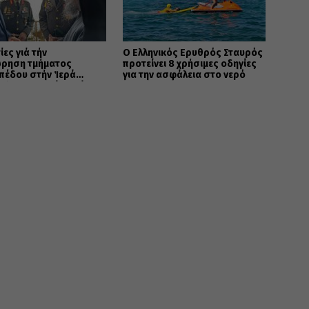
ίες γιά τήν
Ο Ελληνικός Ερυθρός Σταυρός
ρηση τμήματος
προτείνει 8 χρήσιμες οδηγίες
πέδου στήν Ἱερά
για την ασφάλεια στο νερό
ολη Καστορίας γιά
ελῆ σκοπό