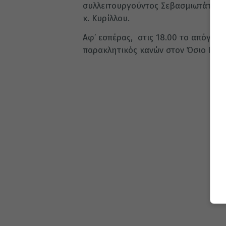
συλλειτουργούντος Σεβασμιωτάτου 
κ. Κυρίλλου.
Αφ’ εσπέρας, στις 18.00 το απόγευμ
παρακλητικός κανών στον Όσιο Πορ