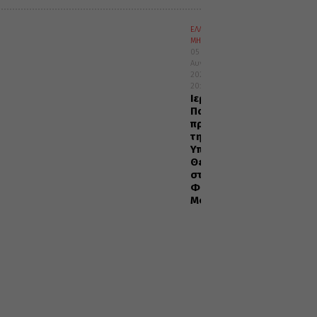
ΕΛΛΑΔΑ
ΜΗΤΡΟΠΟΛΕΙΣ
05
Αυγούστου
2026
20:29
Ιερά
Παράκληση
προς
την
Υπεραγία
Θεοτόκο
στα
Φαβριανά
Μονοφατσίου