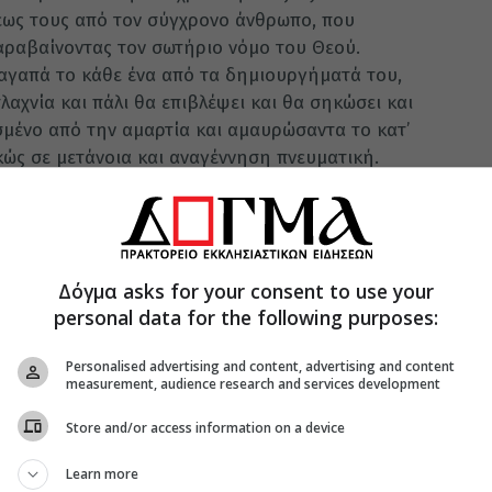
εως τους από τον σύγχρονο άνθρωπο, που
παραβαίνοντας τον σωτήριο νόμο του Θεού.
 αγαπά το κάθε ένα από τα δημιουργήματά του,
αχνία και πάλι θα επιβλέψει και θα σηκώσει και
σμένο από την αμαρτία και αμαυρώσαντα το κατ’
κώς σε μετάνοια και αναγέννηση πνευματική.
τος Μητροπολίτης κ. Ιγνάτιος, ευχαρίστησε δια
γούμενο π. Τύχωνα, τόσο για την ευλογία της
 για την θαυμάσια και λίαν εμπεριστατωμένη και
Δόγμα asks for your consent to use your
personal data for the following purposes:
Personalised advertising and content, advertising and content
measurement, audience research and services development
Store and/or access information on a device
Learn more