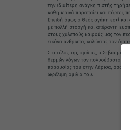
την ιδιαίτερη ανάγκη πιστής τηρήσ
καθημερινά παραπαίει και πέφτει, 
Επειδή όμως ο Θεός αγάπη εστί και
με πολλή στοργή και απέραντη ευσπλ
στους χαλεπούς καιρούς μας τον πε
εικόνα άνθρωπο, καλώντας τον διαρ
Στο τέλος της ομιλίας, ο Σεβασμιώτα
θερμών λόγων τον πολυσέβαστο Καθη
παρουσίας του στην Λάρισα, όσο και
ωφέλιμη ομιλία του.