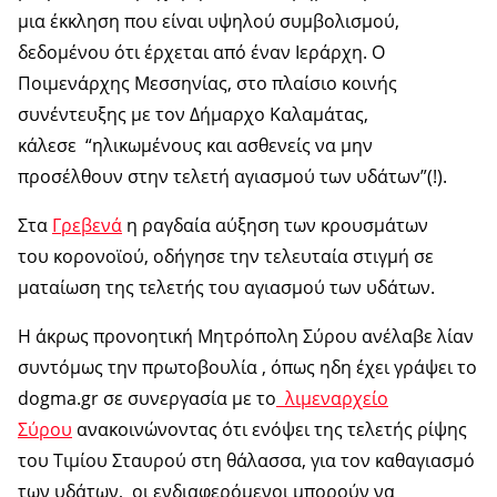
μια έκκληση που είναι υψηλού συμβολισμού,
δεδομένου ότι έρχεται από έναν Ιεράρχη. Ο
Ποιμενάρχης Μεσσηνίας, στο πλαίσιο κοινής
συνέντευξης με τον Δήμαρχο Καλαμάτας,
κάλεσε “ηλικωμένους και ασθενείς να μην
προσέλθουν στην τελετή αγιασμού των υδάτων”(!).
Στα
Γρεβενά
η ραγδαία αύξηση των κρουσμάτων
του κορονοϊού, οδήγησε την τελευταία στιγμή σε
ματαίωση της τελετής του αγιασμού των υδάτων.
Η άκρως προνοητική Μητρόπολη Σύρου ανέλαβε λίαν
συντόμως την πρωτοβουλία , όπως ηδη έχει γράψει το
dogma.gr σε συνεργασία με το
λιμεναρχείο
Σύρου
ανακοινώνοντας ότι ενόψει της τελετής ρίψης
του Τιμίου Σταυρού στη θάλασσα, για τον καθαγιασμό
των υδάτων, οι ενδιαφερόμενοι μπορούν να