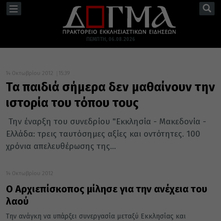
TOGGLE
NAVIGATION
ΠΈΜΠΤΗ, 06.08.2026
14 Οκτωβρίου 2012
15:39
Τα παιδιά σήμερα δεν μαθαίνουν την
ιστορία του τόπου τους
Την έναρξη του συνεδρίου "Εκκλησία - Μακεδονία -
Ελλάδα: τρεις ταυτόσημες αξίες και οντότητες. 100
χρόνια απελευθέρωσης της...
14 Οκτωβρίου 2012
Ο Αρχιεπίσκοπος μίλησε για την ανέχεια του
λαού
Την ανάγκη να υπάρξει συνεργασία μεταξύ Εκκλησίας και