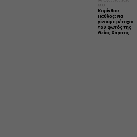
06 Αυγούστου 2026
18:33
Κορίνθου
Παύλος: Να
γίνουμε μέτοχοι
του φωτός της
Θείας Χάριτος