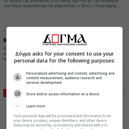
Τις θέσεις της Εκκλησίας στη Ρωσία, σχετικά με την ελευθερία
του λόγου αναγκάστηκε να υπερασπίσει ο ίδιος ο Πατριάρχης...
12 Οκτωβρίου 2012
Μην «τσιμπάτε»
Καθημερινά στην Αθήνα αλλά και σε ολόκληρη την Ελλάδα
Δόγμα asks for your consent to use your
«ανεβαίνουν» δεκάδες αν όχι εκατοντάδες παραστάσεις. Κάποιες
πετυχαίνουν και κάποιες...
personal data for the following purposes:
Personalised advertising and content, advertising and
content measurement, audience research and
1
…
758
759
760
…
762
services development
ΡΟΗ ΕΙΔΗΣΕΩΝ
Store and/or access information on a device
ΔΙΑΦΟΡΑ
ΚΟΣΜΟΣ
Learn more
06 Αυγούστου 2026
18:42
Your personal data will be processed and information from
Χειροτονία
your device (cookies, unique identifiers, and other device
Διακόνου από
data) may be stored by, accessed by and shared with 210