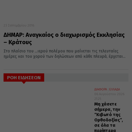
23 Σεπτεμβρίου 2016
ΔΗΜΑΡ: Αναγκαίος ο διαχωρισμός Εκκλησίας
– Κράτους
Στο πλαίσιο του ...ιερού πολέμου που μαίνεται τις τελευταίες
ημέρες και του χορού των δηλώσεων από κάθε πλευρά, έρχεται...
ΡΟΗ ΕΙΔΗΣΕΩΝ
ΔΙΑΦΟΡΑ
ΕΛΛΑΔΑ
06 Αυγούστου 2026
21:25
Μη χάσετε
σήμερα, την
“Κιβωτό της
Ορθοδοξίας”,
σε όλα τα
περίπτερα