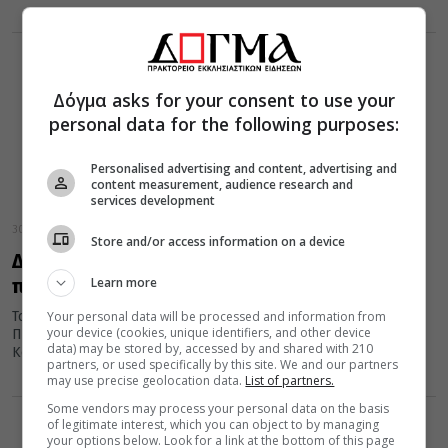
Δόγμα asks for your consent to use your
personal data for the following purposes:
Personalised advertising and content, advertising and
content measurement, audience research and
services development
30 Οκτωβρίου 2018
Store and/or access information on a device
Διαχωρισμό Εκκλησίας – Κράτους
Learn more
προανήγγειλε ο Πρωθυπουργός
Your personal data will be processed and information from
Το διαχωρισμό Κράτους- Εκκλησίας προανήγγειλε ο
your device (cookies, unique identifiers, and other device
Πρωθυπουργός κ. Αλέξης Τσίπρας κατά την ομιλία του στην
data) may be stored by, accessed by and shared with 210
Κοινοβουλευτική Ομάδα του ΣΥΡΙΖΑ, αναφορικά...
partners, or used specifically by this site. We and our partners
may use precise geolocation data.
List of partners.
Some vendors may process your personal data on the basis
of legitimate interest, which you can object to by managing
your options below. Look for a link at the bottom of this page