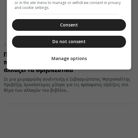
or in the site menu to manage or withdraw consent in privacy
and cookie settings.
Consent
Do not consent
20 Οκτωβρίου 2016
Πρεβέζης Χρυσόστομος : Απαράδεκτη η
Manage options
προσπάθεια του Υπουργείου Παιδείας ν’
αλλάξει τα Θρησκευτικά
Σε μια χειμαρρώδη συνέντευξη ο Σεβασμιώτατος Μητροπολίτης
Πρεβέζης Χρυσόστομος μίλησε για τις πρόσφατες εξελίξεις στο
θέμα των αλλαγών του βιβλίου...