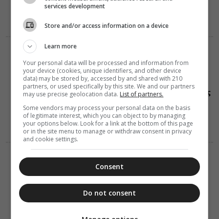
services development
Store and/or access information on a device
Learn more
ΕΟΡΤΟΛΟΓΙΟ
08 Αυγούστου 2026
Your personal data will be processed and information from
7:31
your device (cookies, unique identifiers, and other device
Σήμερα 08
data) may be stored by, accessed by and shared with 210
Αυγούστου
partners, or used specifically by this site. We and our partners
τιμάται ο Άγιος
may use precise geolocation data.
List of partners.
Αιμιλιανός:Ο
Some vendors may process your personal data on the basis
Ομολογητής ο
of legitimate interest, which you can object to by managing
επίσκοπος
your options below. Look for a link at the bottom of this page
Κυζίκου
or in the site menu to manage or withdraw consent in privacy
and cookie settings.
VIDEOS
08 Αυγούστου 2026
Consent
0:40
Οι λογισμοί
μπορεί να σε
Do not consent
τρελάνουν
(Βίντεο)