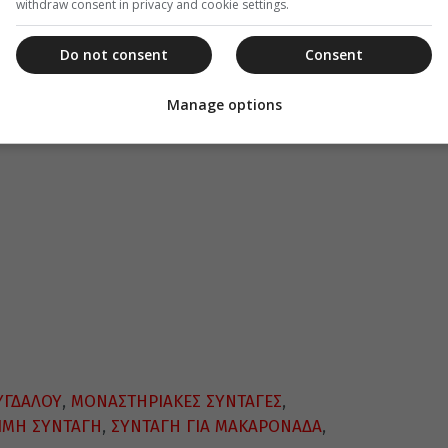
withdraw consent in privacy and cookie settings.
ακές συνταγές.
Do not consent
Consent
Manage options
ΥΓΔΑΛΟΥ
,
ΜΟΝΑΣΤΗΡΙΑΚΕΣ ΣΥΝΤΑΓΕΣ
,
ΙΜΗ ΣΥΝΤΑΓΗ
,
ΣΥΝΤΑΓΗ ΓΙΑ ΜΑΚΑΡΟΝΑΔΑ
,