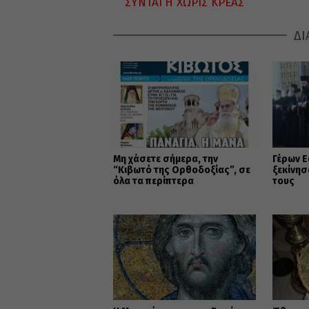
ΣΥΝΤΑΓΗ ΧΩΡΙΣ ΚΡΕΑΣ
ΔΙ
Μη χάσετε σήμερα, την
Γέρων Ε
“Κιβωτό της Ορθοδοξίας”, σε
ξεκίνησ
όλα τα περίπτερα
τους