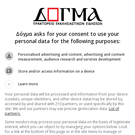
Δόγμα asks for your consent to use your
personal data for the following purposes:
Personalised advertising and content, advertising and content
measurement, audience research and services development
 κατσαρόλα με μπόλικο αλατισμένο νερό σύμφωνα
Store and/or access information on a device
ι να είναι al dente.
 τα φύλλα του βασιλικού, τις πιπεριές τσίλι και
Learn more
α γίνουν ένα ομοιογενές μείγμα αλλά όχι πολύ
Your personal data will be processed and information from your device
ύγδαλα και το ελαιόλαδο και ρίξτε αλάτι.
(cookies, unique identifiers, and other device data) may be stored by,
accessed by and shared with 210 partners, or used specifically by this
πητό σκεύος, και την επανατοποθετείτε στη
site. We and our partners may use precise geolocation data.
List of
έστο και ανακατεύετε απαλά. Σερβίρετε αμέσως
partners.
ίνο και με λίγο ψιλοκομμένο βασιλικό.
Some vendors may process your personal data on the basis of legitimate
interest, which you can object to by managing your options below. Look
αροκεφτέδες του μοναχού Επιφάνιου!
for a link at the bottom of this page or in the site menu to manage or