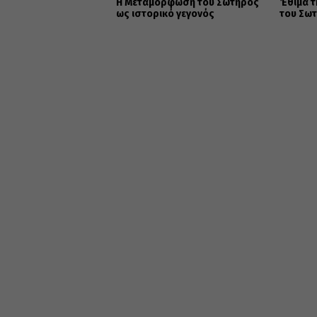
Η Μεταμόρφωση του Σωτήρος
Έθιμα 
ως ιστορικό γεγονός
του Σω