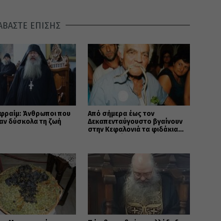
ΑΒΑΣΤΕ ΕΠΙΣΗΣ
φραίμ: Άνθρωποι που
Από σήμερα έως τον
αν δύσκολα τη ζωή
Δεκαπενταύγουστο βγαίνουν
στην Κεφαλονιά τα φιδάκια
της Παναγίας!