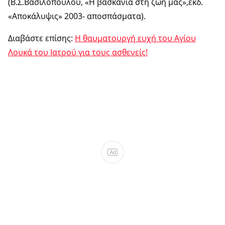
(Β.Σ.Βασιλοπούλου, «Η βασκανία στη ζωή μας»,εκδ.
«Αποκάλυψις» 2003- αποσπάσματα).
Διαβάστε επίσης:
Η θαυματουργή ευχή του Αγίου
Λουκά του Ιατρού για τους ασθενείς!
Ad