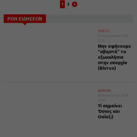
1
2
ΡΟΗ ΕΙΔΗΣΕΩΝ
VIDEOS
10 Αυγούστου 2026
13:10
Μην αφήνουμε
“σβηστά” τα
εξωκκλήσια
στην επαρχία
(Βίντεο)
ΔΙΑΦΟΡΑ
10 Αυγούστου 2026
13:09
Τί σημαίνει
Όσιος και
Οσία(;)