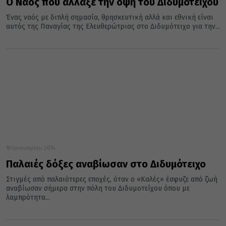
Ο Ναός που άλλαξε την όψη του Διδυμοτείχου
Ένας ναός με διπλή σημασία, θρησκευτική αλλά και εθνική είναι
αυτός της Παναγίας της Ελευθερώτριας στο Διδυμότειχο για την...
18 Ιανουαρίου 2014
Παλαιές δόξες αναβίωσαν στο Διδυμότειχο
Στιγμές από παλαιότερες εποχές, όταν ο «Καλές» έσφυζε από ζωή
αναβίωσαν σήμερα στην πόλη του Διδυμοτείχου όπου με
λαμπρότητα...