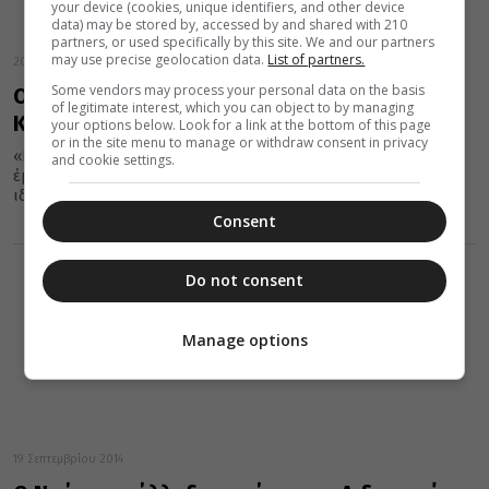
your device (cookies, unique identifiers, and other device
data) may be stored by, accessed by and shared with 210
partners, or used specifically by this site. We and our partners
may use precise geolocation data.
List of partners.
20 Σεπτεμβρίου 2014
Some vendors may process your personal data on the basis
Οικουμενικός Πατριάρχης: Σεβαστείτε την
of legitimate interest, which you can object to by managing
Κυριακή αργία
your options below. Look for a link at the bottom of this page
or in the site menu to manage or withdraw consent in privacy
«Καλούμε όλους να σεβαστούν την Κυριακή αργία» είπε με
and cookie settings.
έμφαση ο Οικουμενικός Πατριάρχης που έγινε δεκτός σε κλίμα
ιδιαίτερης...
Consent
Do not consent
Manage options
19 Σεπτεμβρίου 2014