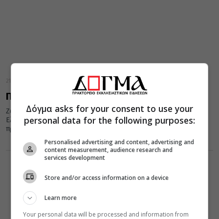
21 Σεπτεμβρίου 2014
Πατριαρχική Θ. Λειτουργία στο Διδυμότειχο
Δόγμα asks for your consent to use your
Ζωντανή σύνδεση με τον καθεδρικό ιερό ναό Παναγίας
personal data for the following purposes:
Ελευθερώτριας Διδυμοτείχου όπου ο Οικουμενικός Πατριάρχης
προεξάρχει του συλλείτουργου
Personalised advertising and content, advertising and
content measurement, audience research and
services development
Store and/or access information on a device
Learn more
Your personal data will be processed and information from