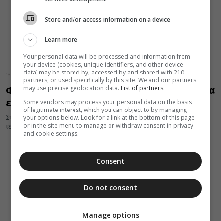
Store and/or access information on a device
Learn more
Your personal data will be processed and information from
your device (cookies, unique identifiers, and other device
data) may be stored by, accessed by and shared with 210
18 Απριλίου 2016
partners, or used specifically by this site. We and our partners
may use precise geolocation data.
List of partners.
Φθιώτιδος Νικόλαος: Οι Χριστιανοί πρέπει να
είναι υπηρέτες των ανθρώπων
Some vendors may process your personal data on the basis
of legitimate interest, which you can object to by managing
your options below. Look for a link at the bottom of this page
Στον Ιερό Ναό Αγίου Βλασίου στο χωριό Αυλάκι της Στυλίδος
or in the site menu to manage or withdraw consent in privacy
ιερούργησε την Κυριακή Ε΄ των Νηστειών 17 Απριλίου, ο...
and cookie settings.
Consent
Do not consent
Manage options