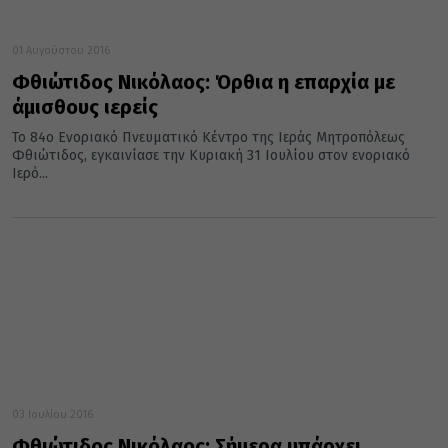
01 Αυγούστου 2016
Φθιώτιδος Νικόλαος: Όρθια η επαρχία με
άμισθους ιερείς
Το 84ο Ενοριακό Πνευματικό Κέντρο της Ιεράς Μητροπόλεως
Φθιώτιδος, εγκαινίασε την Κυριακή 31 Ιουλίου στον ενοριακό
Ιερό...
03 Ιουλίου 2016
Φθιώτιδος Νικόλαος: Σήμερα υπάρχει