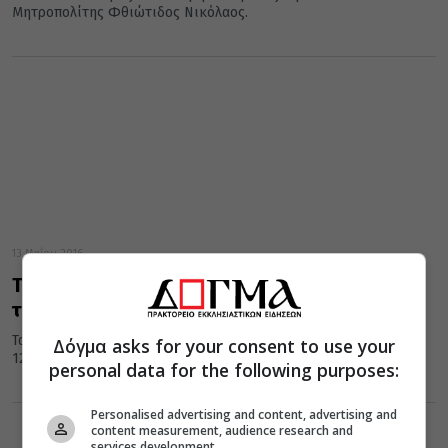
Μητροπολίτης Φθιώτιδος Νικόλαος.
13 Μαΐου 2016
Τα εγκαίνια της 1ης Εκθέσεως Αγιογραφίας
τέλεσε ο Φθιώτιδος Νικόλαος
Τα εγκαίνια της 1ης Εκθέσεως Αγιογραφίας τέλεσε χθές Πέμπτη
Δόγμα asks for your consent to use your
12 Μαΐου ο Σεβασμιώτατος Μητροπολίτης Φθιώτιδος Νικόλαος.
personal data for the following purposes:
Personalised advertising and content, advertising and
content measurement, audience research and
services development