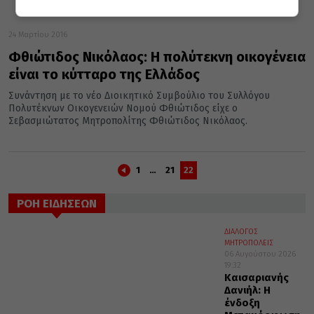
24 Μαρτίου 2016
Φθιώτιδος Νικόλαος: Η πολύτεκνη οικογένεια
είναι το κύτταρο της Ελλάδος
Συνάντηση με το νέο Διοικητικό Συμβούλιο του Συλλόγου
Πολυτέκνων Οικογενειών Νομού Φθιώτιδος είχε ο
Σεβασμιώτατος Μητροπολίτης Φθιώτιδος Νικόλαος.
1
…
21
22
ΡΟΗ ΕΙΔΗΣΕΩΝ
ΔΙΑΛΟΓΟΣ
ΜΗΤΡΟΠΟΛΕΙΣ
06 Αυγούστου 2026
19:32
Καισαριανής
Δανιήλ: Η
ένδοξη